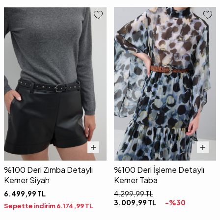
%100 Deri Zımba Detaylı
%100 Deri İşleme Detaylı
Kemer Siyah
Kemer Taba
6.499,99
TL
4.299,99
TL
3.009,99
TL
-%
30
Sepette indirim
6.174,99
TL