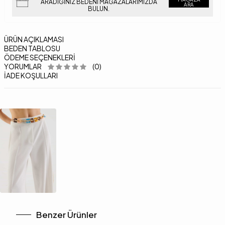
ARADIĞINIZ BEDENI MAĞAZALARIMIZDA
ARA
BULUN.
ÜRÜN AÇIKLAMASI
BEDEN TABLOSU
ÖDEME SEÇENEKLERI
YORUMLAR
(0)
İADE KOŞULLARI
Benzer Ürünler