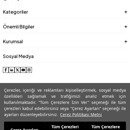
Kategoriler
Önemli Bilgiler
Kurumsal
Sosyal Medya
Çerezler, içeriği ve reklamları kişiselleştirmek, sosyal medya
özellikleri sağlamak ve trafiğimizi analiz etmek için
kullanılmaktadır. “Tüm Çerezlere İzin Ver” seçeneği ile tüm
çerezleri kabul edebilirsiniz veya “Çerez Ayarları” seçeneği ile
© 2025 Roman® Tüm Hakları Saklıdır, İzinsiz kullanılamaz
ayarları düzenleyebilirsiniz.
Çerez Politikası Metni
Tüm Çerezleri
Tüm Çerezlere
1.329,99
TL
Çerez Ayarları