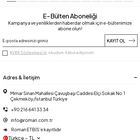
E-Bülten Aboneliği
Kampanya ve yeniliklerden haberdar olmak için e-bültenimize
abone olun!
KAYIT OL
KVKK Sözleşmesi'ni
, okudum, kabul ediyorum.
Adres & İletişim
Mimar Sinan Mahallesi Çavuşbaşı Caddesi Elçi Sokak No:1
Çekmeköy/İstanbul Türkiye
+90 216 641 33 34
info@roman.com.tr
Roman ETBİS’e kayıtlıdır
Türkçe − TL