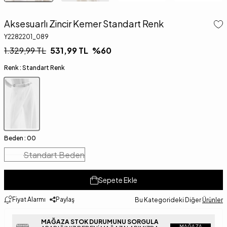
Aksesuarlı Zincir Kemer Standart Renk
Y2282201_089
1.329,99
TL
531,99
TL
%
60
Renk :
Standart Renk
Beden :
00
Standart Beden
Sepete Ekle
Fiyat Alarmı
Paylaş
Bu Kategorideki Diğer
Ürünler
MAĞAZA STOK DURUMUNU SORGULA
MAĞAZA