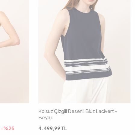
40
01
02
Kolsuz Çizgili Desenli Bluz Lacivert -
Beyaz
-%
25
4.499,99
TL