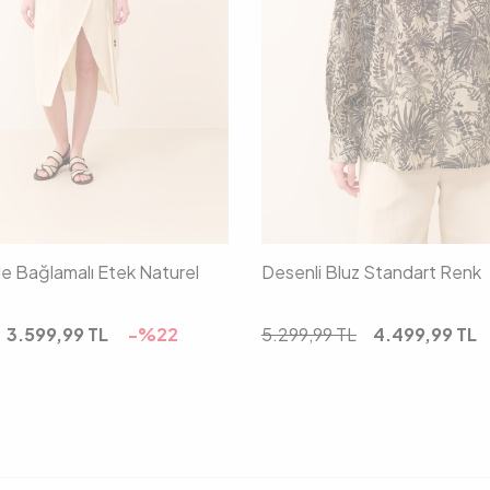
36
38
40
01
02
e Bağlamalı Etek Naturel
Desenli Bluz Standart Renk
3.599,99
TL
-%
22
5.299,99
TL
4.499,99
TL