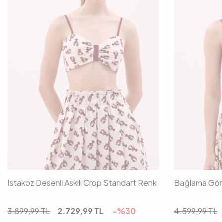
34
36
38
40
34
Istakoz Desenli Askılı Crop Standart Renk
Bağlama Görü
3.899,99
TL
2.729,99
TL
-%
30
4.599,99
TL