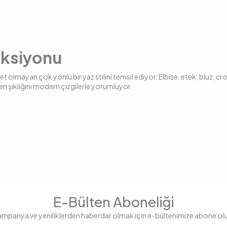
eksiyonu
lmayan çok yönlü bir yaz stilini temsil ediyor. Elbise, etek, bluz, crop
en şıklığını modern çizgilerle yorumluyor.
n sahil yürüyüşlerine kadar uzanan pek çok farklı kullanım alanına hit
illenen parçalar, yaz boyunca gardırobunuzun en işlevsel ve stil sahibi s
ri Nelerdir?
lbiseler, bel vurgulu keten gömlekler, ince askılı crop bluzlar, volanlı e
senli alternatiflerle sunuluyor. Özellikle saten, viskon ve keten karış
 ya da askılı formlarda. Fırfırlı yakalar, büzgü detayları ve çapraz bağlam
E-Bülten Aboneliği
amuk ya da keten içerikleriyle ön plana çıkıyor. Gömlek elbise formunda
mpanya ve yeniliklerden haberdar olmak için e-bültenimize abone ol