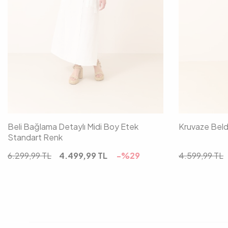
36
38
40
42
Beli Bağlama Detaylı Midi Boy Etek
Kruvaze Beld
Standart Renk
6.299,99
TL
4.499,99
TL
-%
29
4.599,99
TL