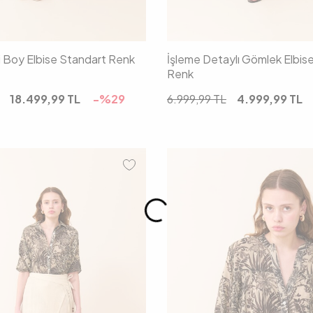
i Boy Elbise Standart Renk
İşleme Detaylı Gömlek Elbis
Renk
18.499,99
TL
-%
29
6.999,99
TL
4.999,99
TL