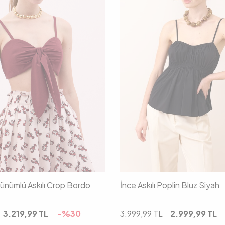
36
38
40
34
36
38
nümlü Askılı Crop Bordo
İnce Askılı Poplin Bluz Siyah
3.219,99
TL
-%
30
3.999,99
TL
2.999,99
TL