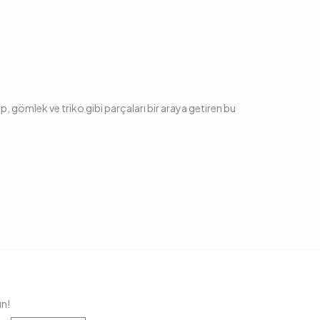
, gömlek ve triko gibi parçaları bir araya getiren bu
ap ediyor.
eçenekleri arasında yer alacak.
tekler ve triko dokulu salaş üstler dikkat çekiyor.
ımı kumaşlar sayesinde serin ve feminen bir görünüm
alar gibi sezonun trend detayları ile zenginleştirilmiş.
 ya da salaş kesimde, şehir ve tatil stiline kolayca adapte
un!