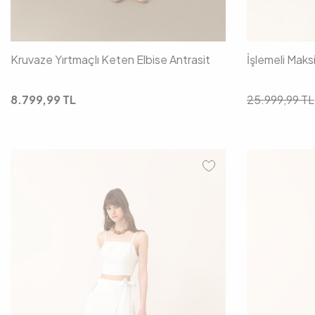
Kruvaze Yırtmaçlı Keten Elbise Antrasit
İşlemeli Maks
8.799,99
TL
25.999,99
TL