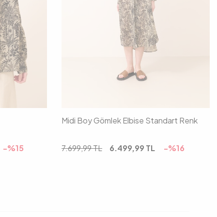
01
02
Midi Boy Gömlek Elbise Standart Renk
-%
15
7.699,99
TL
6.499,99
TL
-%
16