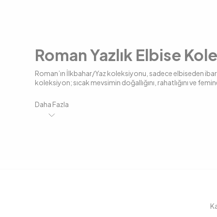
Roman Yazlık Elbise Kol
Roman’ın İlkbahar/Yaz koleksiyonu, sadece elbiseden ibaret o
koleksiyon; sıcak mevsimin doğallığını, rahatlığını ve femin
Bu kategorideki ürünler, gündüzden geceye, şehir hayatında
Daha Fazla
Farklı kumaş yapıları, renk paleti ve kesim detaylarıyla şek
Roman Yazlık Elbise Modelle
Bu koleksiyonda öne çıkan parçalar arasında özellikle hafif e
Yazlık elbise
, diz altı ve maksi boylarda, hem sade hem de
mümkün.
Yazlık bluz
ve crop modelleri, genellikle kısa kollu, kolsuz
Yazlık gömlek modelleri, yaz aylarında serin tutan ince p
oluyor.
Ka