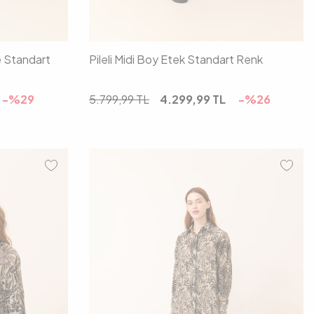
e Standart
Pileli Midi Boy Etek Standart Renk
-%
29
5.799,99
TL
4.299,99
TL
-%
26