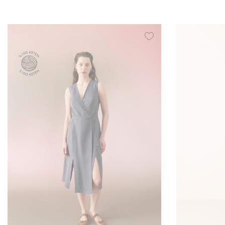
36
38
40