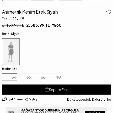
Asimetrik Kesim Etek Siyah
Y2215066_001
6.459,99
TL
2.583,99
TL
%
60
Renk :
Siyah
Beden :
34
34
36
38
40
Sepete Ekle
Fiyat Alarmı
Paylaş
Bu Kategorideki Diğer
Ürünler
MAĞAZA STOK DURUMUNU SORGULA
MAĞAZA