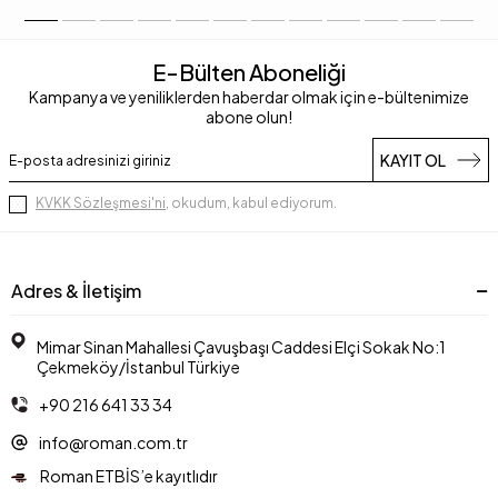
E-Bülten Aboneliği
Kampanya ve yeniliklerden haberdar olmak için e-bültenimize
abone olun!
KAYIT OL
KVKK Sözleşmesi'ni
, okudum, kabul ediyorum.
Adres & İletişim
Mimar Sinan Mahallesi Çavuşbaşı Caddesi Elçi Sokak No:1
Çekmeköy/İstanbul Türkiye
+90 216 641 33 34
info@roman.com.tr
Roman ETBİS’e kayıtlıdır