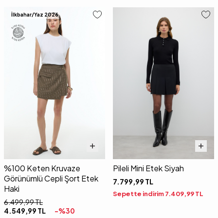
İlkbahar/Yaz 2026
%100 Keten Kruvaze
Pileli Mini Etek Siyah
Görünümlü Cepli Şort Etek
7.799,99
TL
Haki
Sepette indirim
7.409,99
TL
6.499,99
TL
4.549,99
TL
-%
30