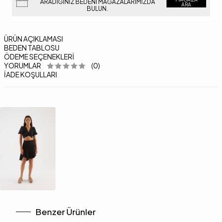
ARADIĞINIZ BEDENI MAĞAZALARIMIZDA
ARA
BULUN.
ÜRÜN AÇIKLAMASI
BEDEN TABLOSU
ÖDEME SEÇENEKLERI
YORUMLAR
(0)
İADE KOŞULLARI
Benzer Ürünler