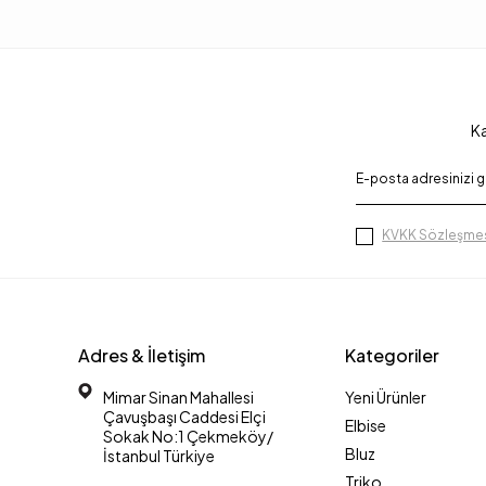
Ka
KVKK Sözleşmes
Adres & İletişim
Kategoriler
Mimar Sinan Mahallesi
Yeni Ürünler
Çavuşbaşı Caddesi Elçi
Elbise
Sokak No:1 Çekmeköy/
Bluz
İstanbul Türkiye
Triko