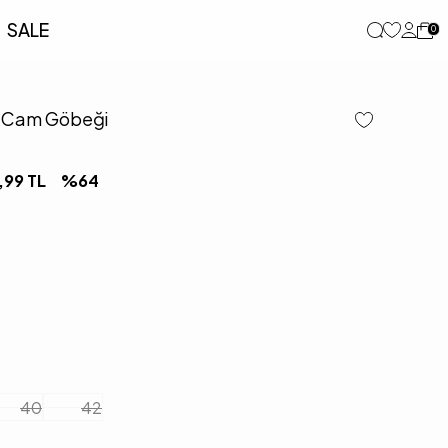
SALE
0
se Cam Göbeği
,99
TL
%
64
40
42