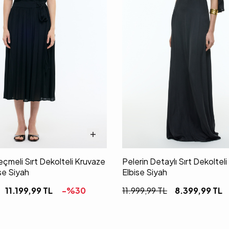
meli Sırt Dekolteli Kruvaze
Pelerin Detaylı Sırt Dekoltel
se Siyah
Elbise Siyah
11.199,99
TL
-%
30
11.999,99
TL
8.399,99
TL