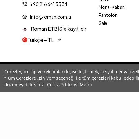
+90 216 641 33 34
Mont-Kaban
Pantolon
info@roman.com.tr
Sale
Roman ETBİS’e kayıtlıdır
Türkçe − TL
© 2025 Roman® Tüm Hakları Saklıdır, İzinsiz kullanılamaz
Çerezler, içeriği ve reklamları kişiselleştirmek, sosyal medya özel
“Tüm Çerezlere İzin Ver” seçeneği ile tüm çerezleri kabul edebilir
düzenleyebilirsiniz.
Çerez Politikası Metni