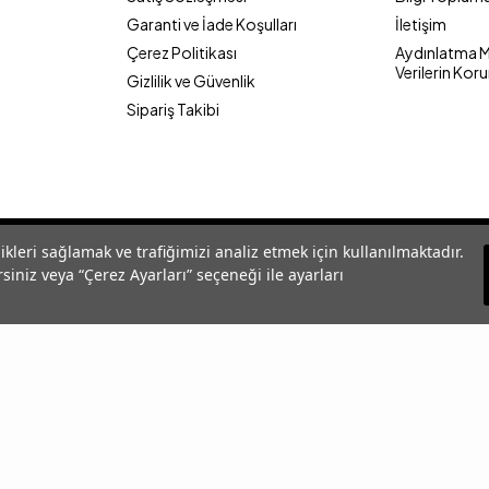
Garanti ve İade Koşulları
İletişim
Çerez Politikası
Aydınlatma Me
Verilerin Kor
Gizlilik ve Güvenlik
Sipariş Takibi
likleri sağlamak ve trafiğimizi analiz etmek için kullanılmaktadır.
siniz veya “Çerez Ayarları” seçeneği ile ayarları