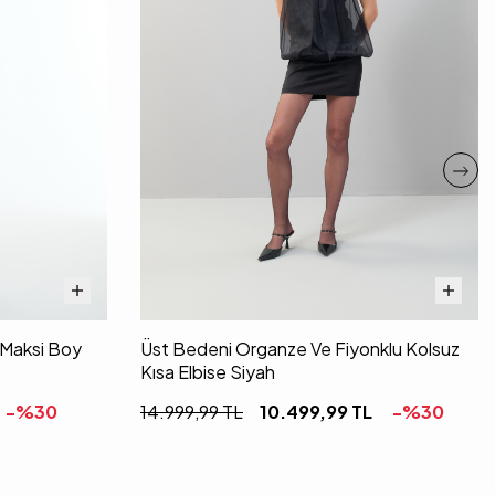
i Maksi Boy
Üst Bedeni Organze Ve Fiyonklu Kolsuz
Kısa Elbise Siyah
-%
30
14.999,99
TL
10.499,99
TL
-%
30