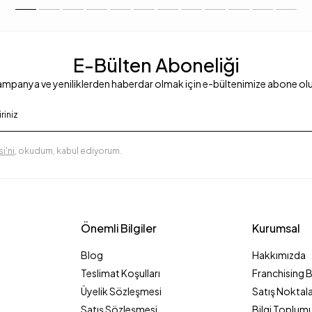
E-Bülten Aboneliği
mpanya ve yeniliklerden haberdar olmak için e-bültenimize abone ol
i'ni
, okudum, kabul ediyorum.
Önemli Bilgiler
Kurumsal
Blog
Hakkımızda
Teslimat Koşulları
Franchising 
Üyelik Sözleşmesi
Satış Noktala
Satış Sözleşmesi
Bilgi Toplumu