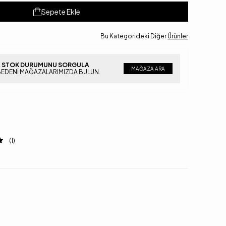
Sepete Ekle
Bu Kategorideki Diğer
Ürünler
 STOK DURUMUNU SORGULA
MAĞAZA ARA
BEDENI MAĞAZALARIMIZDA BULUN.
(1)