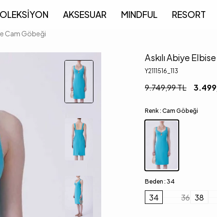
OLEKSİYON
AKSESUAR
MINDFUL
RESORT
bise Cam Göbeği
Askılı Abiye Elbi
Y2111516_113
9.749,99
TL
3.499
Renk :
Cam Göbeği
Beden :
34
34
36
38