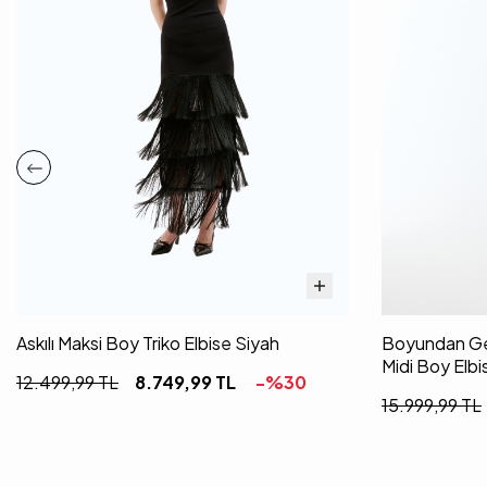
Askılı Maksi Boy Triko Elbise Siyah
Boyundan Geç
Midi Boy Elbi
12.499,99
TL
8.749,99
TL
-%
30
15.999,99
TL