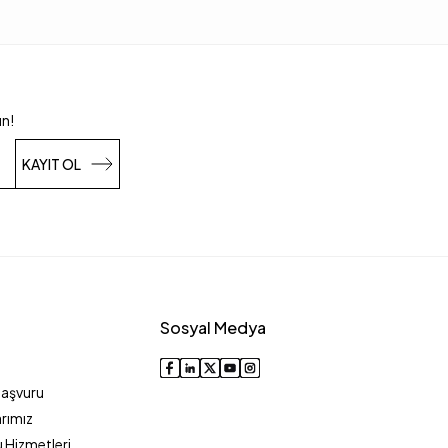
un!
KAYIT OL
Sosyal Medya
Başvuru
rımız
 Hizmetleri