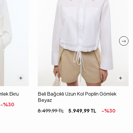
lek Ekru
Beli Bağcıklı Uzun Kol Poplin Gömlek
Beyaz
-%
30
8.499,99
TL
5.949,99
TL
-%
30