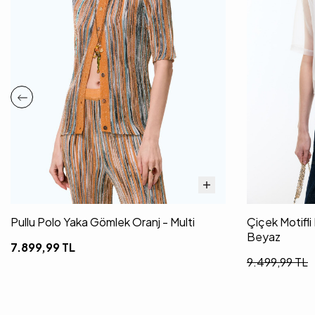
Pullu Polo Yaka Gömlek Oranj - Multi
Çiçek Motifl
Beyaz
7.899,99
TL
9.499,99
TL