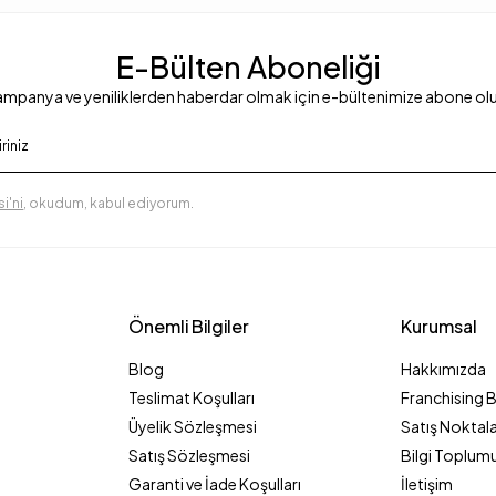
E-Bülten Aboneliği
mpanya ve yeniliklerden haberdar olmak için e-bültenimize abone ol
i'ni
, okudum, kabul ediyorum.
Önemli Bilgiler
Kurumsal
Blog
Hakkımızda
Teslimat Koşulları
Franchising 
Üyelik Sözleşmesi
Satış Noktala
Satış Sözleşmesi
Bilgi Toplumu
Garanti ve İade Koşulları
İletişim