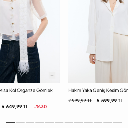
i Kısa Kol Organze Gömlek
Hakim Yaka Geniş Kesim Göm
7.999,99
TL
5.599,99
TL
6.649,99
TL
-%
30