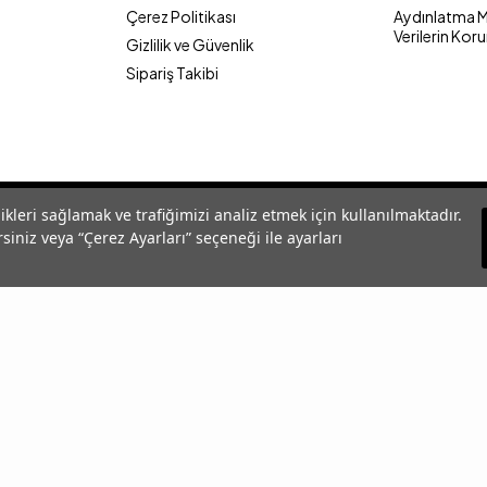
Çerez Politikası
Aydınlatma Me
Verilerin Kor
Gizlilik ve Güvenlik
Sipariş Takibi
likleri sağlamak ve trafiğimizi analiz etmek için kullanılmaktadır.
siniz veya “Çerez Ayarları” seçeneği ile ayarları