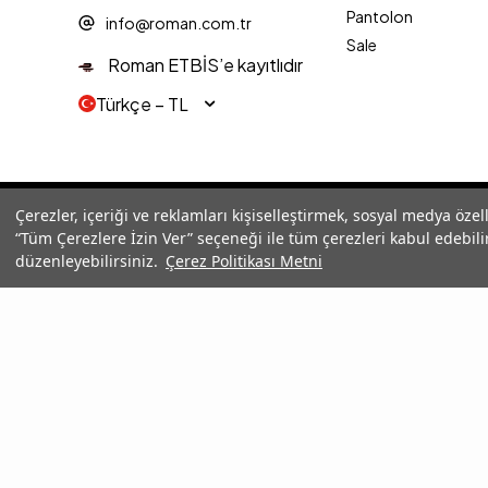
Pantolon
info@roman.com.tr
Sale
Roman ETBİS’e kayıtlıdır
Türkçe − TL
© 2025 Roman® Tüm Hakları Saklıdır, İzinsiz kullanılamaz
Çerezler, içeriği ve reklamları kişiselleştirmek, sosyal medya özel
“Tüm Çerezlere İzin Ver” seçeneği ile tüm çerezleri kabul edebilir
düzenleyebilirsiniz.
Çerez Politikası Metni