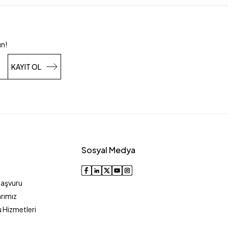
un!
KAYIT OL
Sosyal Medya
Başvuru
rımız
 Hizmetleri