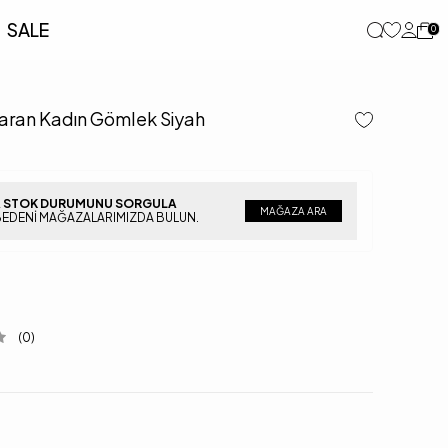
SALE
0
aran Kadın Gömlek Siyah
 STOK DURUMUNU SORGULA
MAĞAZA ARA
BEDENI MAĞAZALARIMIZDA BULUN.
(0)