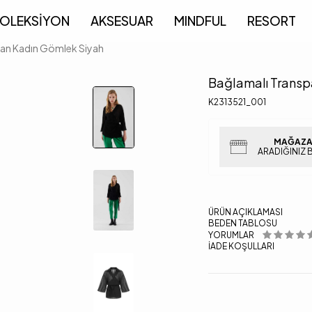
OLEKSİYON
AKSESUAR
MINDFUL
RESORT
ran Kadın Gömlek Siyah
Bağlamalı Transp
K2313521_001
MAĞAZA
ARADIĞINIZ 
ÜRÜN AÇIKLAMASI
BEDEN TABLOSU
YORUMLAR
İADE KOŞULLARI