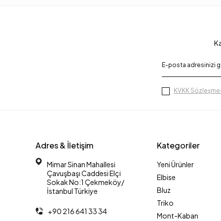
Ka
KVKK Sözleşmes
Adres & İletişim
Kategoriler
Mimar Sinan Mahallesi
Yeni Ürünler
Çavuşbaşı Caddesi Elçi
Elbise
Sokak No:1 Çekmeköy/
Bluz
İstanbul Türkiye
Triko
+90 216 641 33 34
Mont-Kaban