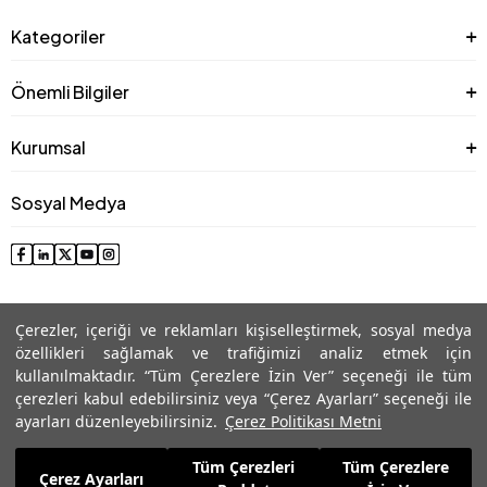
Kategoriler
Önemli Bilgiler
Kurumsal
Sosyal Medya
Çerezler, içeriği ve reklamları kişiselleştirmek, sosyal medya
özellikleri sağlamak ve trafiğimizi analiz etmek için
kullanılmaktadır. “Tüm Çerezlere İzin Ver” seçeneği ile tüm
çerezleri kabul edebilirsiniz veya “Çerez Ayarları” seçeneği ile
© 2025 Roman® Tüm Hakları Saklıdır, İzinsiz kullanılamaz
ayarları düzenleyebilirsiniz.
Çerez Politikası Metni
Tüm Çerezleri
Tüm Çerezlere
7.559,99
TL
Çerez Ayarları