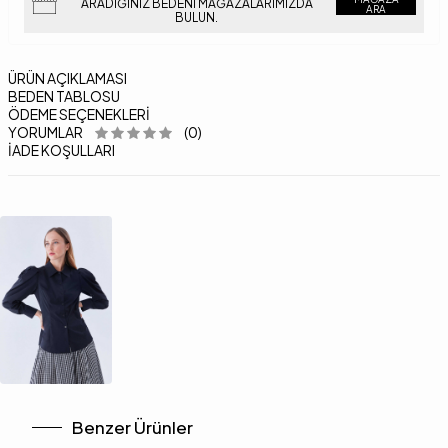
ARADIĞINIZ BEDENI MAĞAZALARIMIZDA
ARA
BULUN.
ÜRÜN AÇIKLAMASI
BEDEN TABLOSU
ÖDEME SEÇENEKLERI
YORUMLAR
(0)
İADE KOŞULLARI
Benzer Ürünler