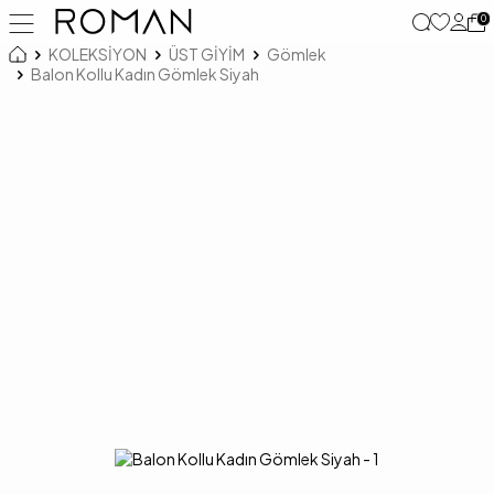
0
KOLEKSİYON
ÜST GİYİM
Gömlek
Balon Kollu Kadın Gömlek Siyah