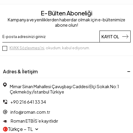
E-Bülten Aboneliği
Kampanya ve yeniliklerden haberdar olmak için e-bültenimize
abone olun!
KAYIT OL
KVKK Sözleşmesi'ni
, okudum, kabul ediyorum.
Adres & İletişim
Mimar Sinan Mahallesi Çavuşbaşı Caddesi Elçi Sokak No:1
Çekmeköy/İstanbul Türkiye
+90 216 641 33 34
info@roman.com.tr
Roman ETBİS’e kayıtlıdır
Türkçe − TL