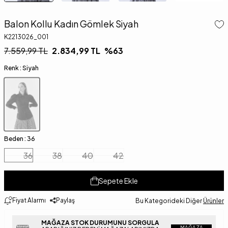
Balon Kollu Kadın Gömlek Siyah
K2213026_001
7.559,99
TL
2.834,99
TL
%
63
Renk :
Siyah
Beden :
36
36
38
40
42
Sepete Ekle
Fiyat Alarmı
Paylaş
Bu Kategorideki Diğer
Ürünler
MAĞAZA STOK DURUMUNU SORGULA
MAĞAZA