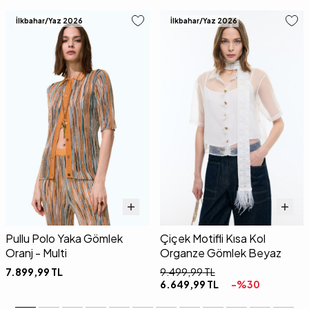
İlkbahar/Yaz 2026
İlkbahar/Yaz 2026
Pullu Polo Yaka Gömlek
Çiçek Motifli Kısa Kol
Oranj - Multi
Organze Gömlek Beyaz
7.899,99
TL
9.499,99
TL
6.649,99
TL
-%
30