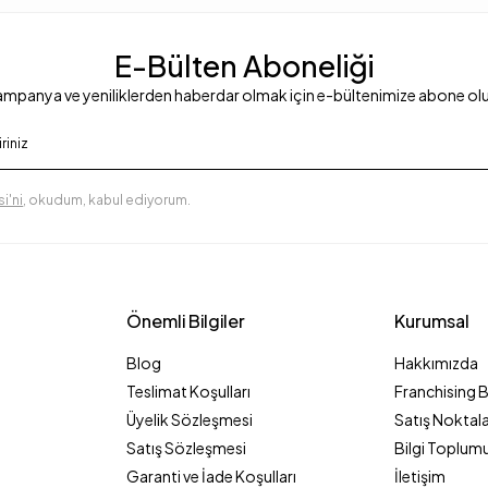
E-Bülten Aboneliği
mpanya ve yeniliklerden haberdar olmak için e-bültenimize abone ol
i'ni
, okudum, kabul ediyorum.
Önemli Bilgiler
Kurumsal
Blog
Hakkımızda
Teslimat Koşulları
Franchising 
Üyelik Sözleşmesi
Satış Noktala
Satış Sözleşmesi
Bilgi Toplumu
Garanti ve İade Koşulları
İletişim