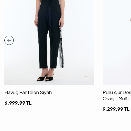
Havuç Pantolon Siyah
Pullu Ajur De
Oranj - Multi
6.999,99
TL
9.299,99
TL