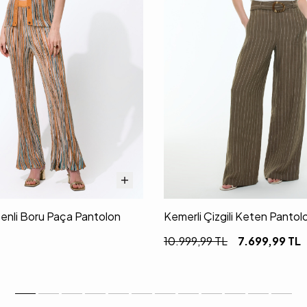
senli Boru Paça Pantolon
Kemerli Çizgili Keten Pantol
10.999,99
TL
7.699,99
TL