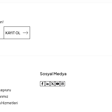
un!
KAYIT OL
Sosyal Medya
Başvuru
rımız
 Hizmetleri