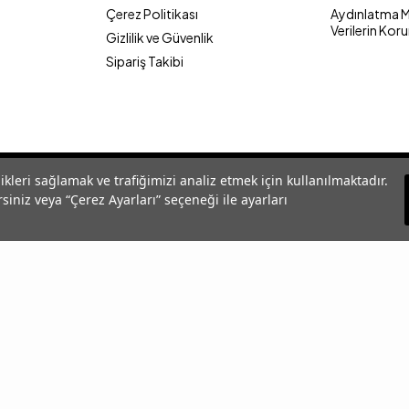
Çerez Politikası
Aydınlatma Me
Verilerin Kor
Gizlilik ve Güvenlik
Sipariş Takibi
likleri sağlamak ve trafiğimizi analiz etmek için kullanılmaktadır.
siniz veya “Çerez Ayarları” seçeneği ile ayarları