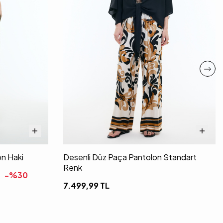
on Haki
Desenli Düz Paça Pantolon Standart
Renk
-%
30
7.499,99
TL