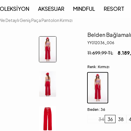
OLEKSİYON
AKSESUAR
MINDFUL
RESORT
ile Detaylı Geniş Paça Pantolon Kırmızı
Belden Bağlamalı 
YY012036_006
11.699,99
TL
8.189
Renk :
Kırmızı
Beden :
36
34
36
38