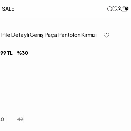
SALE
0
Pile Detaylı Geniş Paça Pantolon Kırmızı
,99
TL
%
30
40
42