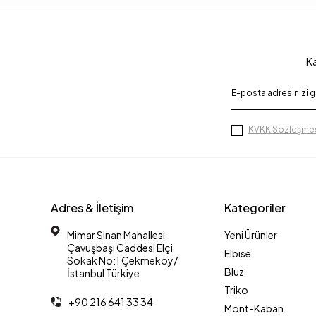
Ka
KVKK Sözleşmes
Adres & İletişim
Kategoriler
Mimar Sinan Mahallesi
Yeni Ürünler
Çavuşbaşı Caddesi Elçi
Elbise
Sokak No:1 Çekmeköy/
Bluz
İstanbul Türkiye
Triko
+90 216 641 33 34
Mont-Kaban