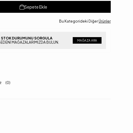
Sepete Ekle
Bu Kategorideki Diğer
Ürünler
 STOK DURUMUNU SORGULA
MAĞAZA ARA
BEDENI MAĞAZALARIMIZDA BULUN.
(0)