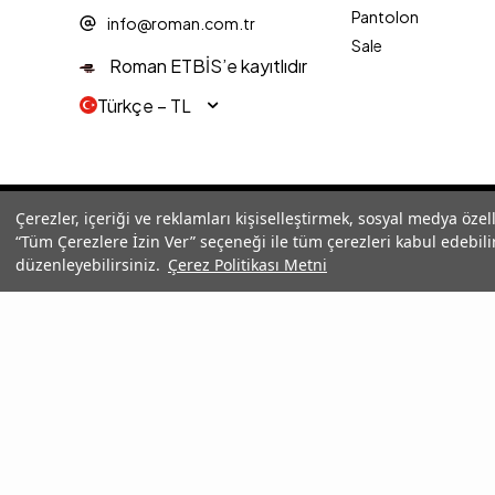
Pantolon
info@roman.com.tr
Sale
Roman ETBİS’e kayıtlıdır
Türkçe − TL
© 2025 Roman® Tüm Hakları Saklıdır, İzinsiz kullanılamaz
Çerezler, içeriği ve reklamları kişiselleştirmek, sosyal medya özel
“Tüm Çerezlere İzin Ver” seçeneği ile tüm çerezleri kabul edebilir
düzenleyebilirsiniz.
Çerez Politikası Metni