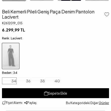
Beli Kemerli Pileli Geniş Paça Denim Pantolon
Lacivert
K2612019_015
6.299,99
TL
Renk :
Lacivert
Beden :
34
34
36
38
40
Sepete Ekle
Fiyat Alarmı
Paylaş
Bu Kategorideki Diğer
Ürünler