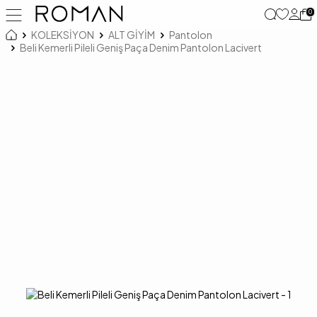
0
KOLEKSİYON
ALT GİYİM
Pantolon
Beli Kemerli Pileli Geniş Paça Denim Pantolon Lacivert