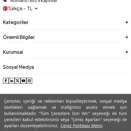
Roman ETBİS’e kayıtlıdır
Türkçe − TL
Kategoriler
Önemli Bilgiler
Kurumsal
Sosyal Medya
Çerezler, içeriği ve reklamları kişiselleştirmek, sosyal medya
özellikleri sağlamak ve trafiğimizi analiz etmek için
kullanılmaktadır. “Tüm Çerezlere İzin Ver” seçeneği ile tüm
çerezleri kabul edebilirsiniz veya “Çerez Ayarları” seçeneği ile
© 2025 Roman® Tüm Hakları Saklıdır, İzinsiz kullanılamaz
ayarları düzenleyebilirsiniz.
Çerez Politikası Metni