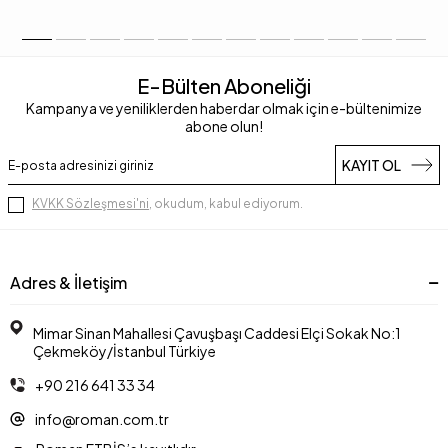
E-Bülten Aboneliği
Kampanya ve yeniliklerden haberdar olmak için e-bültenimize
abone olun!
KAYIT OL
KVKK Sözleşmesi'ni
, okudum, kabul ediyorum.
Adres & İletişim
Mimar Sinan Mahallesi Çavuşbaşı Caddesi Elçi Sokak No:1
Çekmeköy/İstanbul Türkiye
+90 216 641 33 34
info@roman.com.tr