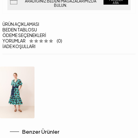
ARADIĞINIZ BEDENI MAĞAZALARIMIZDA
ARA
BULUN.
ÜRÜN AÇIKLAMASI
BEDEN TABLOSU
ÖDEME SEÇENEKLERI
YORUMLAR
(0)
İADE KOŞULLARI
Benzer Ürünler