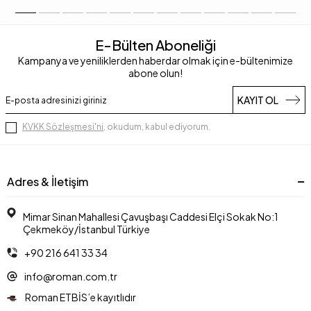
E-Bülten Aboneliği
Kampanya ve yeniliklerden haberdar olmak için e-bültenimize
abone olun!
KAYIT OL
KVKK Sözleşmesi'ni
, okudum, kabul ediyorum.
Adres & İletişim
Mimar Sinan Mahallesi Çavuşbaşı Caddesi Elçi Sokak No:1
Çekmeköy/İstanbul Türkiye
+90 216 641 33 34
info@roman.com.tr
Roman ETBİS’e kayıtlıdır