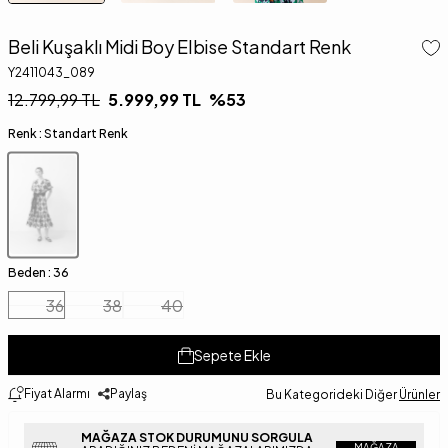
Beli Kuşaklı Midi Boy Elbise Standart Renk
Y2411043_089
12.799,99
TL
5.999,99
TL
%
53
Renk :
Standart Renk
Beden :
36
36
38
40
Sepete Ekle
Fiyat Alarmı
Paylaş
Bu Kategorideki Diğer
Ürünler
MAĞAZA STOK DURUMUNU SORGULA
MAĞAZA