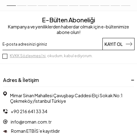
E-Bülten Aboneliği
Kampanya ve yeniliklerden haberdar olmak için e-bültenimize
abone olun!
KAYIT OL
KVKK Sözleşmesi'ni
, okudum, kabul ediyorum.
Adres & İletişim
Mimar Sinan Mahallesi Çavuşbaşı Caddesi Elçi Sokak No:1
Çekmeköy/İstanbul Türkiye
+90 216 641 33 34
info@roman.com.tr
Roman ETBİS’e kayıtlıdır