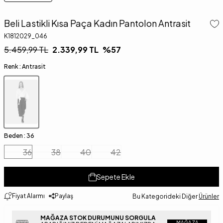
Beli Lastikli Kısa Paça Kadın Pantolon Antrasit
K1812029_046
5.459,99
TL
2.339,99
TL
%
57
Renk :
Antrasit
Beden :
36
36
38
40
42
Sepete Ekle
Fiyat Alarmı
Paylaş
Bu Kategorideki Diğer
Ürünler
MAĞAZA STOK DURUMUNU SORGULA
MAĞAZA