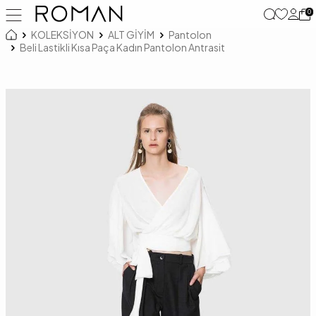
0
KOLEKSİYON
ALT GİYİM
Pantolon
Beli Lastikli Kısa Paça Kadın Pantolon Antrasit