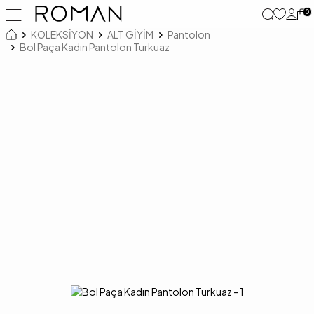
0
KOLEKSİYON
ALT GİYİM
Pantolon
Bol Paça Kadın Pantolon Turkuaz