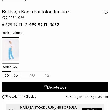
Bol Paça Kadın Pantolon Turkuaz
Y9912034_029
6.629,99
TL
2.499,99
TL
%
62
Renk :
Turkuaz
Beden :
36
36
38
40
42
Sepete Ekle
Fiyat Alarmı
Paylaş
Bu Kategorideki Diğer
Ürünler
MAĞAZA STOK DURUMUNU SORGULA
MAĞAZA