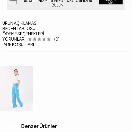
ARADIĞINIZ BEDENI MAĞAZALARIMIZDA
ARA
BULUN.
ÜRÜN AÇIKLAMASI
BEDEN TABLOSU
ÖDEME SEÇENEKLERI
YORUMLAR
(0)
İADE KOŞULLARI
Benzer Ürünler