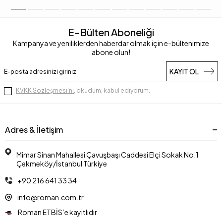
E-Bülten Aboneliği
Kampanya ve yeniliklerden haberdar olmak için e-bültenimize
abone olun!
KAYIT OL
KVKK Sözleşmesi'ni
, okudum, kabul ediyorum.
Adres & İletişim
Mimar Sinan Mahallesi Çavuşbaşı Caddesi Elçi Sokak No:1
Çekmeköy/İstanbul Türkiye
+90 216 641 33 34
info@roman.com.tr
Roman ETBİS’e kayıtlıdır