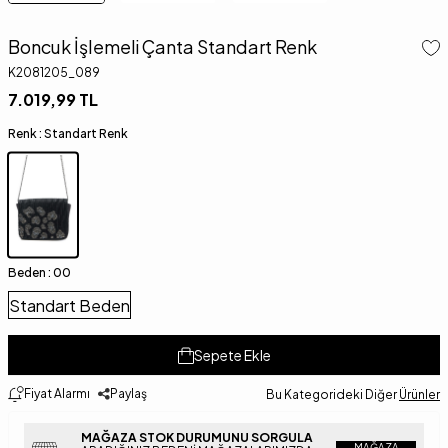
Boncuk İşlemeli Çanta Standart Renk
K2081205_089
7.019,99
TL
Renk :
Standart Renk
Beden :
00
Standart Beden
Sepete Ekle
Fiyat Alarmı
Paylaş
Bu Kategorideki Diğer
Ürünler
MAĞAZA STOK DURUMUNU SORGULA
MAĞAZA