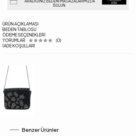
ARADIĞINIZ BEDENI MAĞAZALARIMIZDA
ARA
BULUN.
ÜRÜN AÇIKLAMASI
BEDEN TABLOSU
ÖDEME SEÇENEKLERI
YORUMLAR
(0)
İADE KOŞULLARI
Benzer Ürünler