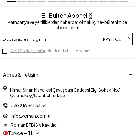
E-Bülten Aboneliği
Kampanya ve yeniliklerden haberdar olmak için e-bültenimize
abone olun!
KAYIT OL
KVKK Sözleşmesi'ni
, okudum, kabul ediyorum.
Adres & İletişim
Mimar Sinan Mahallesi Çavuşbaşı Caddesi Elçi Sokak No:1
Çekmeköy/İstanbul Türkiye
+90 216 641 33 34
info@roman.com.tr
Roman ETBİS’e kayıtlıdır
Türkçe − TL