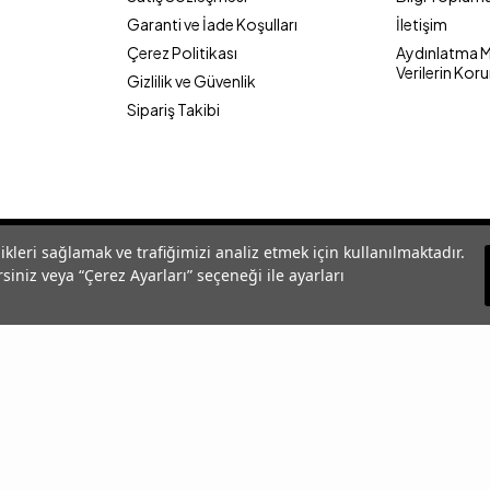
Garanti ve İade Koşulları
İletişim
Çerez Politikası
Aydınlatma Me
Verilerin Kor
Gizlilik ve Güvenlik
Sipariş Takibi
likleri sağlamak ve trafiğimizi analiz etmek için kullanılmaktadır.
siniz veya “Çerez Ayarları” seçeneği ile ayarları