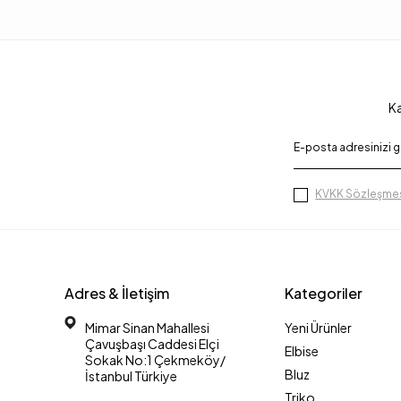
Ka
KVKK Sözleşmes
Adres & İletişim
Kategoriler
Mimar Sinan Mahallesi
Yeni Ürünler
Çavuşbaşı Caddesi Elçi
Elbise
Sokak No:1 Çekmeköy/
Bluz
İstanbul Türkiye
Triko