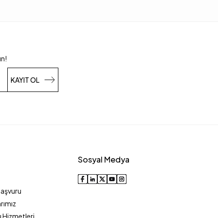
un!
KAYIT OL
Sosyal Medya
Başvuru
rımız
 Hizmetleri