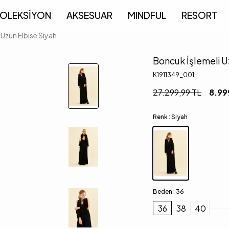
OLEKSİYON
AKSESUAR
MINDFUL
RESORT
 Uzun Elbise Siyah
Boncuk İşlemeli U
K1911349_001
27.299,99
TL
8.99
Renk :
Siyah
Beden :
36
36
38
40