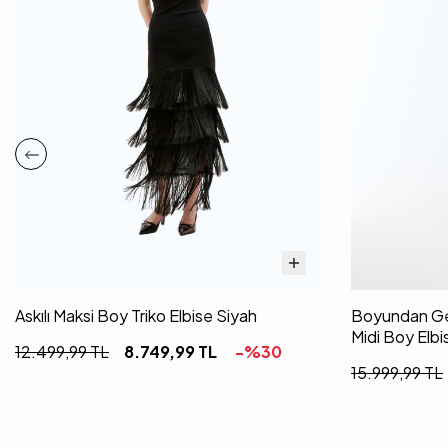
Askılı Maksi Boy Triko Elbise Siyah
Boyundan Geç
Midi Boy Elbi
12.499,99
TL
8.749,99
TL
-%
30
15.999,99
TL