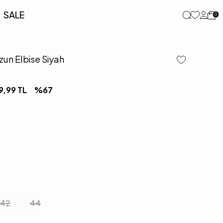
SALE
0
zun Elbise Siyah
9,99
TL
%
67
42
44