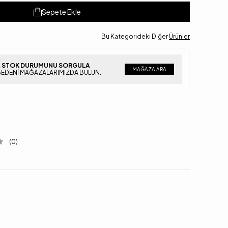
Sepete Ekle
Bu Kategorideki Diğer
Ürünler
 STOK DURUMUNU SORGULA
MAĞAZA ARA
BEDENI MAĞAZALARIMIZDA BULUN.
(0)