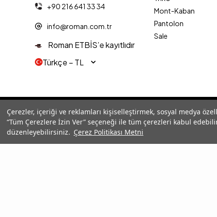
+90 216 641 33 34
Mont-Kaban
Pantolon
info@roman.com.tr
Sale
Roman ETBİS’e kayıtlıdır
Türkçe − TL
© 2025 Roman® Tüm Hakları Saklıdır, İzinsiz kullanılamaz
Çerezler, içeriği ve reklamları kişiselleştirmek, sosyal medya özel
“Tüm Çerezlere İzin Ver” seçeneği ile tüm çerezleri kabul edebilir
düzenleyebilirsiniz.
Çerez Politikası Metni