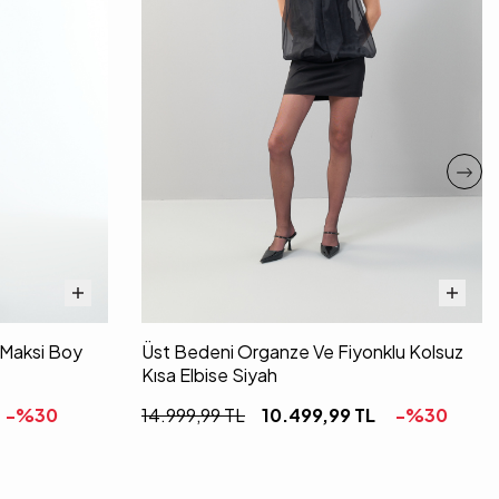
i Maksi Boy
Üst Bedeni Organze Ve Fiyonklu Kolsuz
Kısa Elbise Siyah
-%
30
14.999,99
TL
10.499,99
TL
-%
30