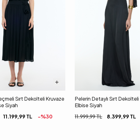
meli Sırt Dekolteli Kruvaze
Pelerin Detaylı Sırt Dekoltel
se Siyah
Elbise Siyah
11.199,99
TL
-%
30
11.999,99
TL
8.399,99
TL