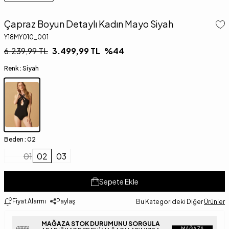
Çapraz Boyun Detaylı Kadın Mayo Siyah
Y18MY010_001
6.239,99
TL
3.499,99
TL
%
44
Renk :
Siyah
Beden :
02
01
02
03
Sepete Ekle
Fiyat Alarmı
Paylaş
Bu Kategorideki Diğer
Ürünler
MAĞAZA STOK DURUMUNU SORGULA
MAĞAZA