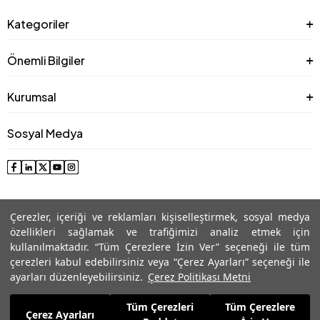
Kategoriler
Önemli Bilgiler
Kurumsal
Sosyal Medya
Çerezler, içeriği ve reklamları kişiselleştirmek, sosyal medya
özellikleri sağlamak ve trafiğimizi analiz etmek için
kullanılmaktadır. “Tüm Çerezlere İzin Ver” seçeneği ile tüm
çerezleri kabul edebilirsiniz veya “Çerez Ayarları” seçeneği ile
© 2025 Roman® Tüm Hakları Saklıdır, İzinsiz kullanılamaz
ayarları düzenleyebilirsiniz.
Çerez Politikası Metni
Tüm Çerezleri
Tüm Çerezlere
6.239,99
TL
Çerez Ayarları