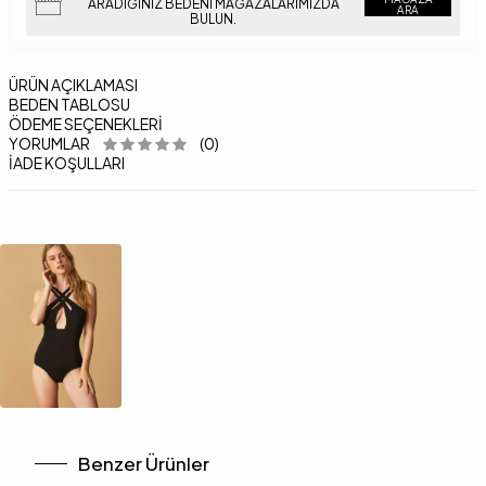
ARADIĞINIZ BEDENI MAĞAZALARIMIZDA
ARA
BULUN.
ÜRÜN AÇIKLAMASI
BEDEN TABLOSU
ÖDEME SEÇENEKLERI
YORUMLAR
(0)
İADE KOŞULLARI
Benzer Ürünler