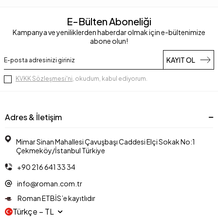
E-Bülten Aboneliği
Kampanya ve yeniliklerden haberdar olmak için e-bültenimize
abone olun!
KAYIT OL
KVKK Sözleşmesi'ni
, okudum, kabul ediyorum.
Adres & İletişim
Mimar Sinan Mahallesi Çavuşbaşı Caddesi Elçi Sokak No:1
Çekmeköy/İstanbul Türkiye
+90 216 641 33 34
info@roman.com.tr
Roman ETBİS’e kayıtlıdır
Türkçe − TL