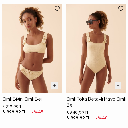
Simli Bikini Simli Bej
Simli Toka Detaylı Mayo Simli
Bej
7.219,99
TL
3.999,99
TL
-%
45
6.649,99
TL
3.999,99
TL
-%
40