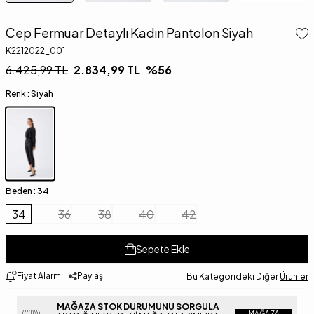
Cep Fermuar Detaylı Kadın Pantolon Siyah
K2212022_001
6.425,99
TL
2.834,99
TL
%
56
Renk :
Siyah
Beden :
34
34
36
38
40
42
Sepete Ekle
Fiyat Alarmı
Paylaş
Bu Kategorideki Diğer
Ürünler
MAĞAZA STOK DURUMUNU SORGULA
MAĞAZA