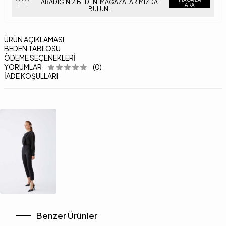
ARADIĞINIZ BEDENI MAĞAZALARIMIZDA
ARA
BULUN.
ÜRÜN AÇIKLAMASI
BEDEN TABLOSU
ÖDEME SEÇENEKLERI
YORUMLAR
(0)
İADE KOŞULLARI
Benzer Ürünler