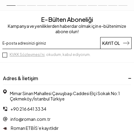
E-Bülten Aboneliği
Kampanya ve yeniliklerden haberdar olmak için e-bültenimize
abone olun!
KAYIT OL
KVKK Sözleşmesi'ni
, okudum, kabul ediyorum.
Adres & İletişim
Mimar Sinan Mahallesi Çavuşbaşı Caddesi Elçi Sokak No:1
Çekmeköy/İstanbul Türkiye
+90 216 641 33 34
info@roman.com.tr
Roman ETBİS’e kayıtlıdır