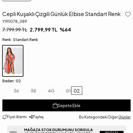
Cepli Kuşaklı Çizgili Günlük Elbise Standart Renk
Y1911078_089
7.799,99
TL
2.799,99
TL
%
64
Renk :
Standart Renk
Beden :
02
36
38
40
01
02
Sepete Ekle
Fiyat Alarmı
Paylaş
Bu Kategorideki Diğer
Ürünler
MAĞAZA STOK DURUMUNU SORGULA
MAĞAZA