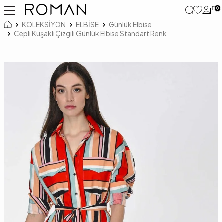
0
KOLEKSİYON
ELBİSE
Günlük Elbise
Cepli Kuşaklı Çizgili Günlük Elbise Standart Renk