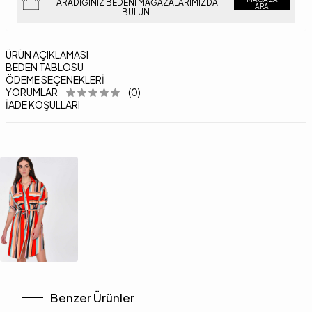
ARADIĞINIZ BEDENI MAĞAZALARIMIZDA
ARA
BULUN.
ÜRÜN AÇIKLAMASI
BEDEN TABLOSU
ÖDEME SEÇENEKLERI
YORUMLAR
(0)
İADE KOŞULLARI
Benzer Ürünler