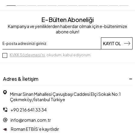
E-Bülten Aboneliği
Kampanya ve yeniliklerden haberdar olmak için e-bültenimize
abone olun!
KAYIT OL
KVKK Sözleşmesi'ni
, okudum, kabul ediyorum.
Adres & İletişim
Mimar Sinan Mahallesi Çavuşbaşı Caddesi Elçi Sokak No:1
Çekmeköy/İstanbul Türkiye
+90 216 641 33 34
info@roman.com.tr
Roman ETBİS’e kayıtlıdır