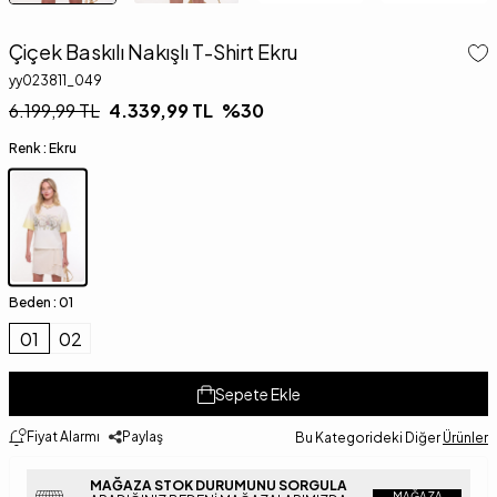
Çiçek Baskılı Nakışlı T-Shirt Ekru
yy023811_049
6.199,99
TL
4.339,99
TL
%
30
Renk :
Ekru
Beden :
01
01
02
Sepete Ekle
Fiyat Alarmı
Paylaş
Bu Kategorideki Diğer
Ürünler
MAĞAZA STOK DURUMUNU SORGULA
MAĞAZA