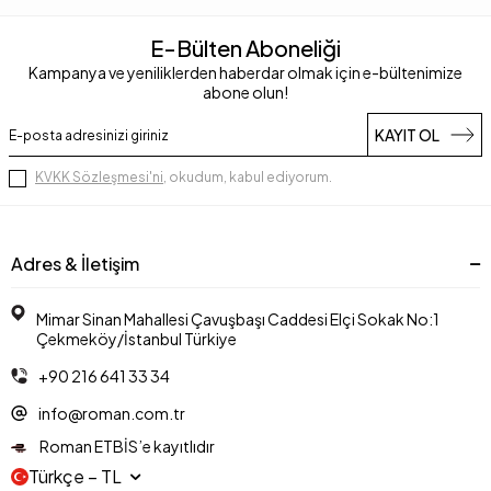
E-Bülten Aboneliği
Kampanya ve yeniliklerden haberdar olmak için e-bültenimize
abone olun!
KAYIT OL
KVKK Sözleşmesi'ni
, okudum, kabul ediyorum.
Adres & İletişim
Mimar Sinan Mahallesi Çavuşbaşı Caddesi Elçi Sokak No:1
Çekmeköy/İstanbul Türkiye
+90 216 641 33 34
info@roman.com.tr
Roman ETBİS’e kayıtlıdır
Türkçe − TL