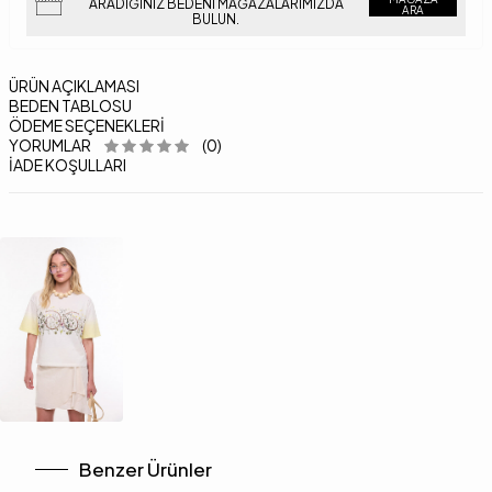
ARADIĞINIZ BEDENI MAĞAZALARIMIZDA
ARA
BULUN.
ÜRÜN AÇIKLAMASI
BEDEN TABLOSU
ÖDEME SEÇENEKLERI
YORUMLAR
(0)
İADE KOŞULLARI
Benzer Ürünler