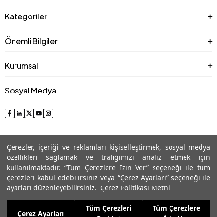
Kategoriler
Önemli Bilgiler
Kurumsal
Sosyal Medya
Çerezler, içeriği ve reklamları kişiselleştirmek, sosyal medya
özellikleri sağlamak ve trafiğimizi analiz etmek için
kullanılmaktadır. “Tüm Çerezlere İzin Ver” seçeneği ile tüm
çerezleri kabul edebilirsiniz veya “Çerez Ayarları” seçeneği ile
© 2025 Roman® Tüm Hakları Saklıdır, İzinsiz kullanılamaz
ayarları düzenleyebilirsiniz.
Çerez Politikası Metni
Tüm Çerezleri
Tüm Çerezlere
6.199,99
TL
Çerez Ayarları