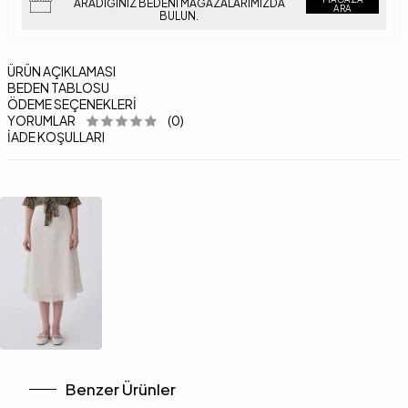
ARADIĞINIZ BEDENI MAĞAZALARIMIZDA
ARA
BULUN.
ÜRÜN AÇIKLAMASI
BEDEN TABLOSU
ÖDEME SEÇENEKLERI
YORUMLAR
(0)
İADE KOŞULLARI
Benzer Ürünler