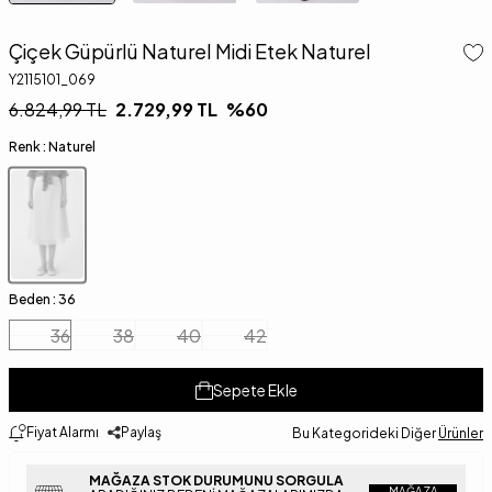
Çiçek Güpürlü Naturel Midi Etek Naturel
Y2115101_069
6.824,99
TL
2.729,99
TL
%
60
Renk :
Naturel
Beden :
36
36
38
40
42
Sepete Ekle
Fiyat Alarmı
Paylaş
Bu Kategorideki Diğer
Ürünler
MAĞAZA STOK DURUMUNU SORGULA
MAĞAZA