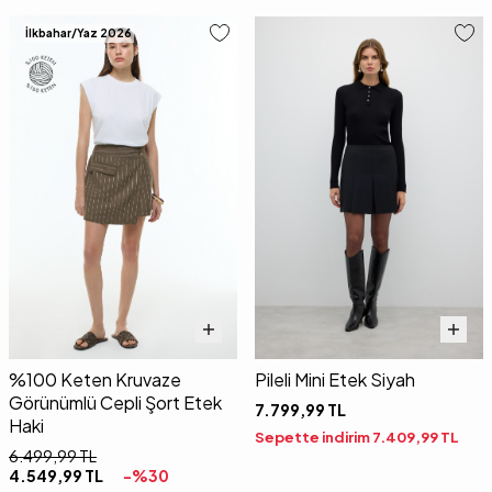
İlkbahar/Yaz 2026
%100 Keten Kruvaze
Pileli Mini Etek Siyah
Görünümlü Cepli Şort Etek
7.799,99
TL
Haki
Sepette indirim
7.409,99
TL
6.499,99
TL
4.549,99
TL
-%
30