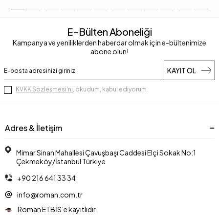
E-Bülten Aboneliği
Kampanya ve yeniliklerden haberdar olmak için e-bültenimize
abone olun!
KAYIT OL
KVKK Sözleşmesi'ni
, okudum, kabul ediyorum.
Adres & İletişim
Mimar Sinan Mahallesi Çavuşbaşı Caddesi Elçi Sokak No:1
Çekmeköy/İstanbul Türkiye
+90 216 641 33 34
info@roman.com.tr
Roman ETBİS’e kayıtlıdır