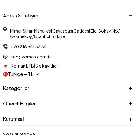
Adres & İletişim
Mimar Sinan Mahallesi Çavuşbaşı Caddesi Elçi Sokak No:1
Çekmeköy/İstanbul Türkiye
+90 216 641 33 34
info@roman.com.tr
Roman ETBİS’e kayıtlıdır
Türkçe − TL
Kategoriler
Önemli Bilgiler
Kurumsal
Sosyal Medya