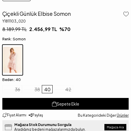
Çiçekli Günlük Elbise Somon
Y1811103_020
8.189,99
TL
2.456,99
TL
%
70
Renk :
Somon
Beden :
40
36
38
40
42
Sepete Ekle
Fiyat Alarmı
Paylaş
Bu Kategorideki Diğer
Ürünler
Mağaza Stok Durumunu Sorgula
Mağaza Ara
Aradığınız bedeni mağazalarımızda bulun.