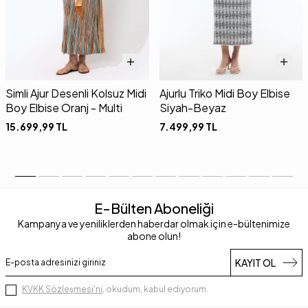
Simli Ajur Desenli Kolsuz Midi
Ajurlu Triko Midi Boy Elbise
Boy Elbise Oranj - Multi
Siyah-Beyaz
15.699,99
TL
7.499,99
TL
E-Bülten Aboneliği
Kampanya ve yeniliklerden haberdar olmak için e-bültenimize
abone olun!
KAYIT OL
KVKK Sözleşmesi'ni
, okudum, kabul ediyorum.