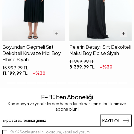
Boyundan Geçmeli Sırt
Pelerin Detaylı Sırt Dekolteli
Dekolteli Kruvaze Midi Boy
Maksi Boy Elbise Siyah
Elbise Siyah
11.999,99
TL
8.399,99
TL
-%
30
15.999,99
TL
11.199,99
TL
-%
30
E-Bülten Aboneliği
Kampanya ve yeniliklerden haberdar olmak için e-bültenimize
abone olun!
KAYIT OL
KVKK Sözleşmesi'ni
, okudum, kabul ediyorum.