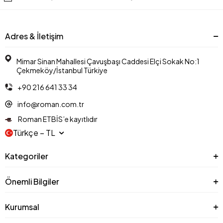
Adres & İletişim
Mimar Sinan Mahallesi Çavuşbaşı Caddesi Elçi Sokak No:1
Çekmeköy/İstanbul Türkiye
+90 216 641 33 34
info@roman.com.tr
Roman ETBİS’e kayıtlıdır
Türkçe − TL
Kategoriler
Önemli Bilgiler
Kurumsal