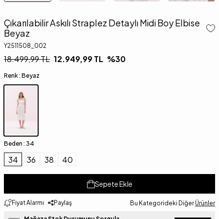
Çıkarılabilir Askılı Straplez Detaylı Midi Boy Elbise
Beyaz
Y2511508_002
18.499,99
TL
12.949,99
TL
%
30
Renk :
Beyaz
Beden :
34
34
36
38
40
Sepete Ekle
Fiyat Alarmı
Paylaş
Bu Kategorideki Diğer
Ürünler
Mağaza Stok Durumunu Sorgula