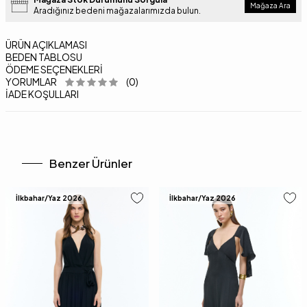
Mağaza Ara
Aradığınız bedeni mağazalarımızda bulun.
ÜRÜN AÇIKLAMASI
BEDEN TABLOSU
ÖDEME SEÇENEKLERI
YORUMLAR
(0)
İADE KOŞULLARI
Benzer Ürünler
İlkbahar/Yaz 2026
İlkbahar/Yaz 2026