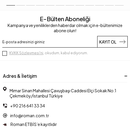
E-Bülten Aboneliği
Kampanya ve yeniliklerden haberdar olmak için e-bültenimize
abone olun!
KAYIT OL
KVKK Sözleşmesi'ni
, okudum, kabul ediyorum.
Adres & İletişim
Mimar Sinan Mahallesi Çavuşbaşı Caddesi Elçi Sokak No:1
Çekmeköy/İstanbul Türkiye
+90 216 641 33 34
info@roman.com.tr
Roman ETBİS’e kayıtlıdır