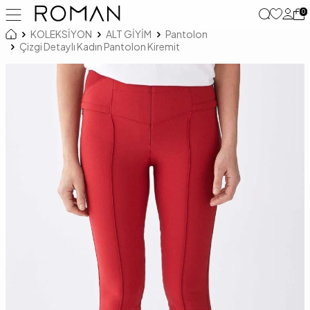
0
KOLEKSİYON
ALT GİYİM
Pantolon
Çizgi Detaylı Kadın Pantolon Kiremit