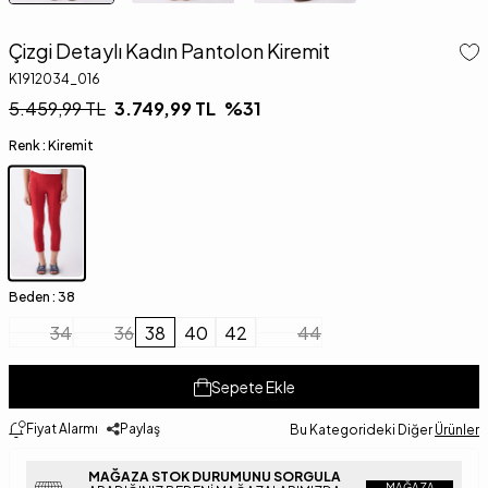
Çizgi Detaylı Kadın Pantolon Kiremit
K1912034_016
5.459,99
TL
3.749,99
TL
%
31
Renk :
Kiremit
Beden :
38
34
36
38
40
42
44
Sepete Ekle
Fiyat Alarmı
Paylaş
Bu Kategorideki Diğer
Ürünler
MAĞAZA STOK DURUMUNU SORGULA
MAĞAZA