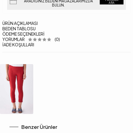
ARADIĞINIZ BEDENI MAĞAZALARIMIZDA
ARA
BULUN.
ÜRÜN AÇIKLAMASI
BEDEN TABLOSU
ÖDEME SEÇENEKLERI
YORUMLAR
(0)
İADE KOŞULLARI
Benzer Ürünler