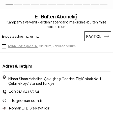
E-Bülten Aboneliği
Kampanya ve yeniliklerden haberdar olmak için e-bültenimize
abone olun!
KAYIT OL
KVKK Sözleşmesi'ni
, okudum, kabul ediyorum.
Adres & İletişim
Mimar Sinan Mahallesi Çavuşbaşı Caddesi Elçi Sokak No:1
Çekmeköy/İstanbul Türkiye
+90 216 641 33 34
info@roman.com.tr
Roman ETBİS’e kayıtlıdır