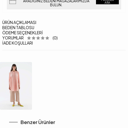
ARADIĞINIZ BEDENI MAĞAZALARIMIZDA
ARA
BULUN.
ÜRÜN AÇIKLAMASI
BEDEN TABLOSU
ÖDEME SEÇENEKLERI
YORUMLAR
(0)
İADE KOŞULLARI
Benzer Ürünler