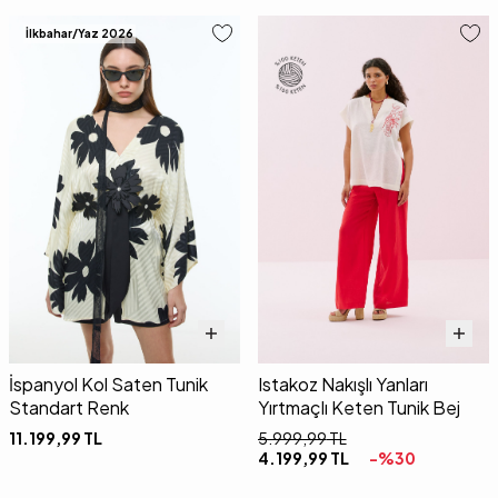
İlkbahar/Yaz 2026
İspanyol Kol Saten Tunik
Istakoz Nakışlı Yanları
Standart Renk
Yırtmaçlı Keten Tunik Bej
11.199,99
TL
5.999,99
TL
4.199,99
TL
-%
30