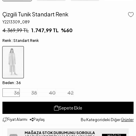
Çizgili Tunik Standart Renk
Y2213309_089
4.369,99
TL
1.747,99
TL
%
60
Renk :
Standart Renk
Beden :
36
36
38
40
42
Sepete Ekle
Fiyat Alarmı
Paylaş
Bu Kategorideki Diğer
Ürünler
MAĞAZA STOK DURUMUNU SORGULA
MAĞAZA