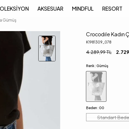
OLEKSİYON
AKSESUAR
MINDFUL
RESORT
ta Gümüş
Crocodıle Kadın 
K1981309_078
4.289,99
TL
2.729
Renk :
Gümüş
Beden :
00
Standart Bed