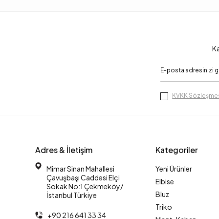
Ka
KVKK Sözleşmes
Adres & İletişim
Kategoriler
Mimar Sinan Mahallesi
Yeni Ürünler
Çavuşbaşı Caddesi Elçi
Elbise
Sokak No:1 Çekmeköy/
Bluz
İstanbul Türkiye
Triko
+90 216 641 33 34