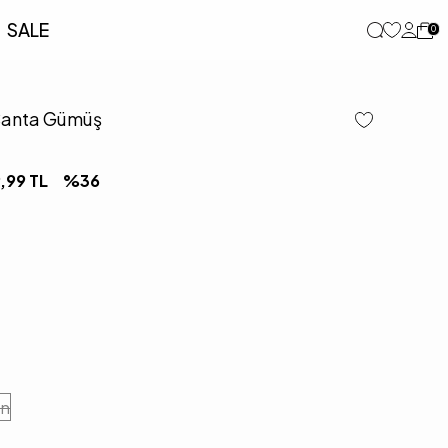
SALE
0
Çanta Gümüş
,99
TL
%
36
en