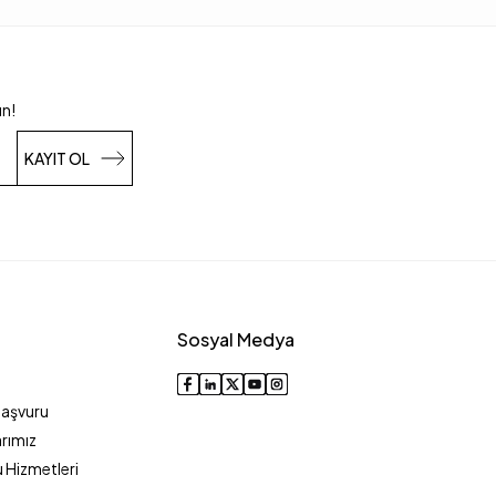
un!
KAYIT OL
Sosyal Medya
Başvuru
rımız
 Hizmetleri