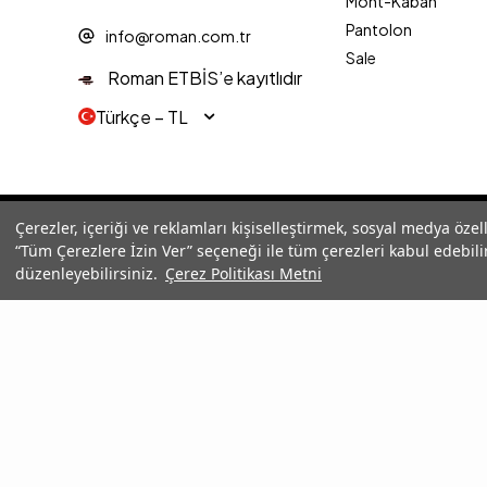
Mont-Kaban
Pantolon
info@roman.com.tr
Sale
Roman ETBİS’e kayıtlıdır
Türkçe − TL
© 2025 Roman® Tüm Hakları Saklıdır, İzinsiz kullanılamaz
Çerezler, içeriği ve reklamları kişiselleştirmek, sosyal medya özel
“Tüm Çerezlere İzin Ver” seçeneği ile tüm çerezleri kabul edebilir
düzenleyebilirsiniz.
Çerez Politikası Metni