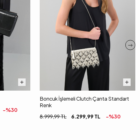
Boncuk İşlemeli Clutch Çanta Standart
Renk
-%
30
8.999,99
TL
6.299,99
TL
-%
30