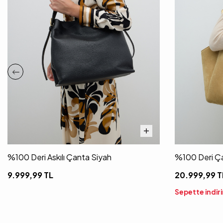
%100 Deri Askılı Çanta Siyah
%100 Deri Ç
9.999,99
TL
20.999,99
T
Sepette indir