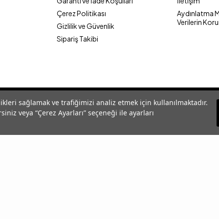
Garanti ve İade Koşulları
İletişim
Çerez Politikası
Aydınlatma Me
Verilerin Kor
Gizlilik ve Güvenlik
Sipariş Takibi
likleri sağlamak ve trafiğimizi analiz etmek için kullanılmaktadır.
siniz veya “Çerez Ayarları” seçeneği ile ayarları