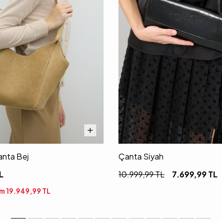
anta Bej
Çanta Siyah
L
10.999,99
TL
7.699,99
TL
im
19.949,99
TL