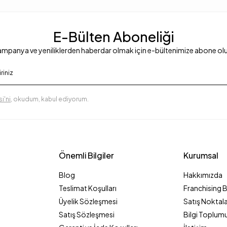
E-Bülten Aboneliği
mpanya ve yeniliklerden haberdar olmak için e-bültenimize abone ol
i'ni
, okudum, kabul ediyorum.
Önemli Bilgiler
Kurumsal
Blog
Hakkımızda
Teslimat Koşulları
Franchising 
Üyelik Sözleşmesi
Satış Noktala
Satış Sözleşmesi
Bilgi Toplumu