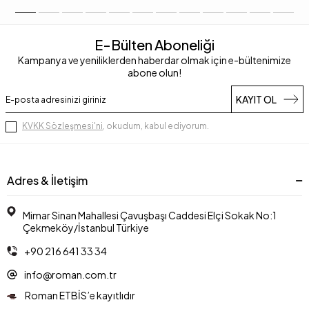
E-Bülten Aboneliği
Kampanya ve yeniliklerden haberdar olmak için e-bültenimize
abone olun!
KAYIT OL
KVKK Sözleşmesi'ni
, okudum, kabul ediyorum.
Adres & İletişim
Mimar Sinan Mahallesi Çavuşbaşı Caddesi Elçi Sokak No:1
Çekmeköy/İstanbul Türkiye
+90 216 641 33 34
info@roman.com.tr
Roman ETBİS’e kayıtlıdır