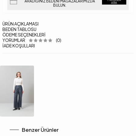
ARADIĞINIZ BEDENI MAĞAZALARIMIZDA
ARA
BULUN.
ÜRÜN AÇIKLAMASI
BEDEN TABLOSU
ÖDEME SEÇENEKLERI
YORUMLAR
(0)
İADE KOŞULLARI
Benzer Ürünler