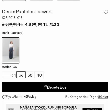
Denim Pantolon Lacivert
K2512018_015
6.999,99
TL
4.899,99
TL
%
30
Renk :
Lacivert
Beden :
36
34
36
38
40
Sepete Ekle
Fiyat Alarmı
Paylaş
Bu Kategorideki Diğer
Ürünler
MAĞAZA STOK DURUMUNU SORGULA
MAĞAZA