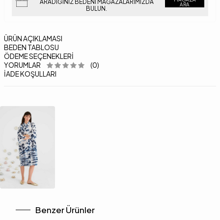
ARADIĞINIZ BEDENI MAĞAZALARIMIZDA
ARA
BULUN.
ÜRÜN AÇIKLAMASI
BEDEN TABLOSU
ÖDEME SEÇENEKLERI
YORUMLAR
(0)
İADE KOŞULLARI
Benzer Ürünler