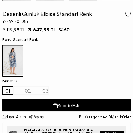
Desenli Günlük Elbise Standart Renk
Y2269120_089
9.119,99
TL
3.647,99
TL
%
60
Renk :
Standart Renk
Beden :
01
01
02
03
Sepete Ekle
Fiyat Alarmı
Paylaş
Bu Kategorideki Diğer
Ürünler
MAĞAZA STOK DURUMUNU SORGULA
MAĞAZA