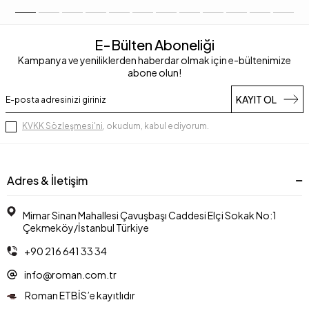
E-Bülten Aboneliği
Kampanya ve yeniliklerden haberdar olmak için e-bültenimize
abone olun!
KAYIT OL
KVKK Sözleşmesi'ni
, okudum, kabul ediyorum.
Adres & İletişim
Mimar Sinan Mahallesi Çavuşbaşı Caddesi Elçi Sokak No:1
Çekmeköy/İstanbul Türkiye
+90 216 641 33 34
info@roman.com.tr
Roman ETBİS’e kayıtlıdır