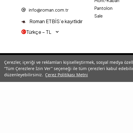
Mont-Kaban
Pantolon
info@roman.com.tr
Sale
Roman ETBİS’e kayıtlıdır
Türkçe − TL
© 2025 Roman® Tüm Hakları Saklıdır, İzinsiz kullanılamaz
Çerezler, içeriği ve reklamları kişiselleştirmek, sosyal medya özel
“Tüm Çerezlere İzin Ver” seçeneği ile tüm çerezleri kabul edebilir
düzenleyebilirsiniz.
Çerez Politikası Metni