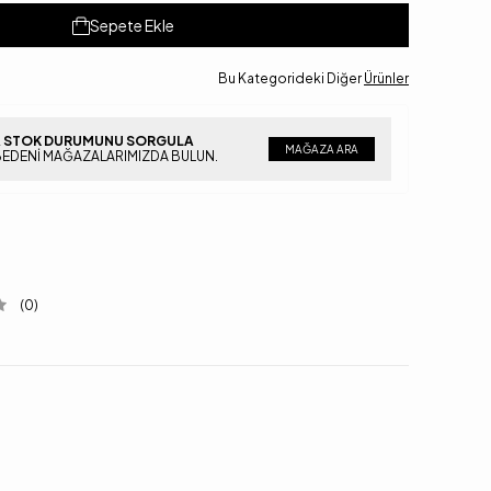
Sepete Ekle
Bu Kategorideki Diğer
Ürünler
 STOK DURUMUNU SORGULA
MAĞAZA ARA
BEDENI MAĞAZALARIMIZDA BULUN.
(0)