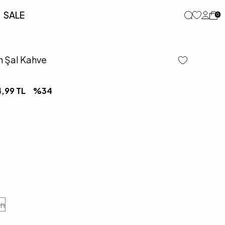
SALE
0
n Şal Kahve
4,99
TL
%
34
en