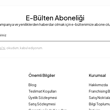
E-Bülten Aboneliği
mpanya ve yeniliklerden haberdar olmak için e-bültenimize abone ol
i'ni
, okudum, kabul ediyorum.
Önemli Bilgiler
Kurumsal
Blog
Hakkımızda
Teslimat Koşulları
Franchising 
Üyelik Sözleşmesi
Satış Noktala
Satış Sözleşmesi
Bilgi Toplumu