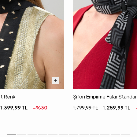
rt Renk
Şifon Empirme Fular Standa
1.399,99
TL
-%
30
1.799,99
TL
1.259,99
TL