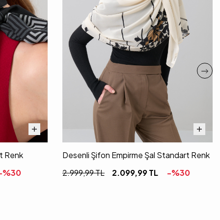
rt Renk
Desenli Şifon Empirme Şal Standart Renk
-%
30
2.999,99
TL
2.099,99
TL
-%
30