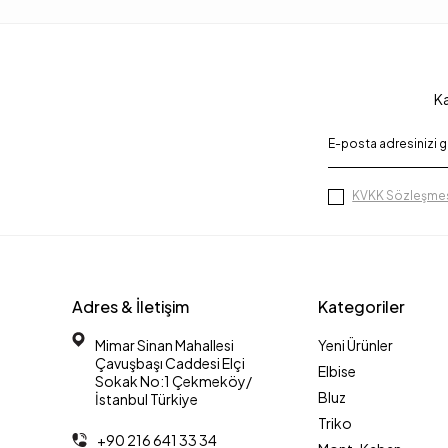
Ka
KVKK Sözleşmes
Adres & İletişim
Kategoriler
Mimar Sinan Mahallesi
Yeni Ürünler
Çavuşbaşı Caddesi Elçi
Elbise
Sokak No:1 Çekmeköy/
Bluz
İstanbul Türkiye
Triko
+90 216 641 33 34