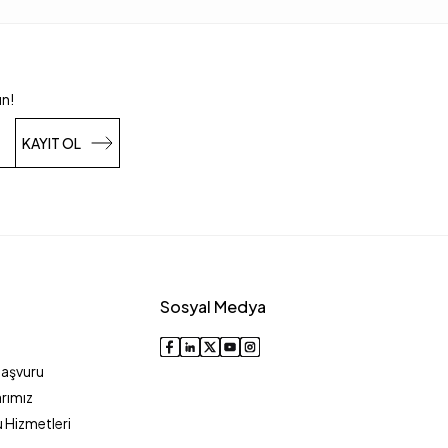
un!
KAYIT OL
Sosyal Medya
Başvuru
rımız
 Hizmetleri