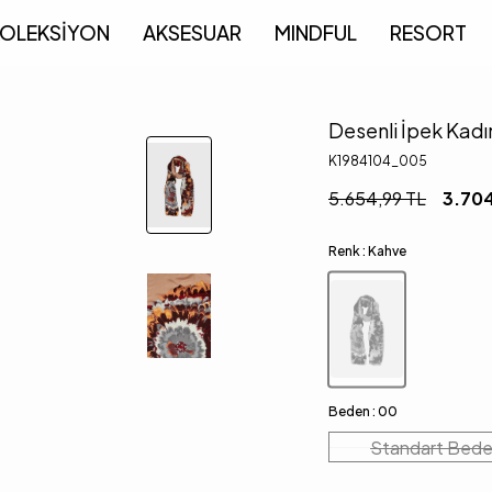
OLEKSİYON
AKSESUAR
MINDFUL
RESORT
Desenli İpek Kadı
K1984104_005
5.654,99
TL
3.70
Renk :
Kahve
Beden :
00
Standart Bed