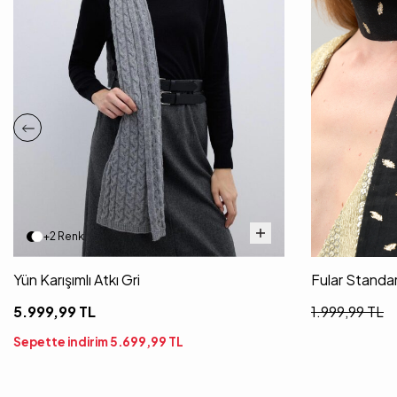
+2 Renk
Yün Karışımlı Atkı Gri
Fular Standa
5.999,99
TL
1.999,99
TL
Sepette indirim
5.699,99
TL