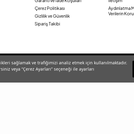
Garanti ve İade Koşulları
İletişim
Çerez Politikası
Aydınlatma Me
Verilerin Kor
Gizlilik ve Güvenlik
Sipariş Takibi
likleri sağlamak ve trafiğimizi analiz etmek için kullanılmaktadır.
siniz veya “Çerez Ayarları” seçeneği ile ayarları