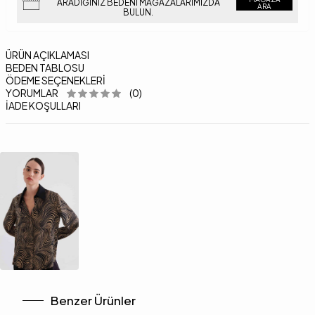
ARADIĞINIZ BEDENI MAĞAZALARIMIZDA
ARA
BULUN.
ÜRÜN AÇIKLAMASI
BEDEN TABLOSU
ÖDEME SEÇENEKLERI
YORUMLAR
(0)
İADE KOŞULLARI
Benzer Ürünler