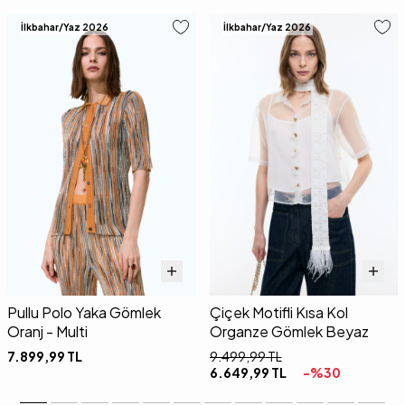
İlkbahar/Yaz 2026
İlkbahar/Yaz 2026
Pullu Polo Yaka Gömlek
Çiçek Motifli Kısa Kol
Oranj - Multi
Organze Gömlek Beyaz
7.899,99
TL
9.499,99
TL
6.649,99
TL
-%
30