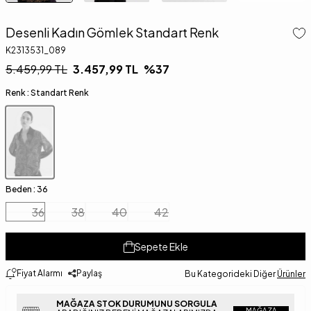
Desenli Kadın Gömlek Standart Renk
K2313531_089
5.459,99
TL
3.457,99
TL
%
37
Renk :
Standart Renk
Beden :
36
36
38
40
42
Sepete Ekle
Fiyat Alarmı
Paylaş
Bu Kategorideki Diğer
Ürünler
MAĞAZA STOK DURUMUNU SORGULA
MAĞAZA