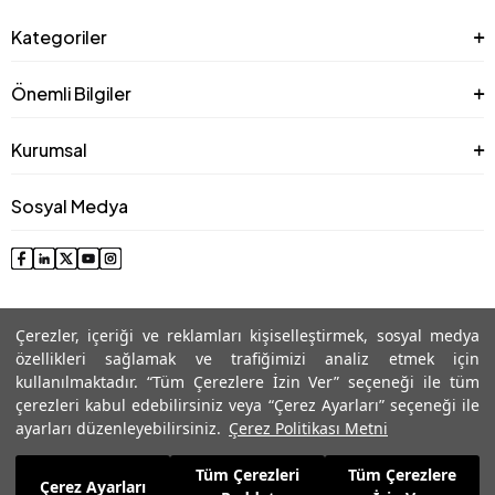
Kategoriler
Önemli Bilgiler
Kurumsal
Sosyal Medya
Çerezler, içeriği ve reklamları kişiselleştirmek, sosyal medya
özellikleri sağlamak ve trafiğimizi analiz etmek için
kullanılmaktadır. “Tüm Çerezlere İzin Ver” seçeneği ile tüm
çerezleri kabul edebilirsiniz veya “Çerez Ayarları” seçeneği ile
© 2025 Roman® Tüm Hakları Saklıdır, İzinsiz kullanılamaz
ayarları düzenleyebilirsiniz.
Çerez Politikası Metni
Tüm Çerezleri
Tüm Çerezlere
5.459,99
TL
Çerez Ayarları