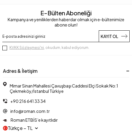
E-Bülten Aboneliği
Kampanya ve yeniliklerden haberdar olmak için e-bültenimize
abone olun!
KAYIT OL
KVKK Sözleşmesi'ni
, okudum, kabul ediyorum.
Adres & İletişim
Mimar Sinan Mahallesi Çavuşbaşı Caddesi Elçi Sokak No:1
Çekmeköy/İstanbul Türkiye
+90 216 641 33 34
info@roman.com.tr
Roman ETBİS’e kayıtlıdır
Türkçe − TL