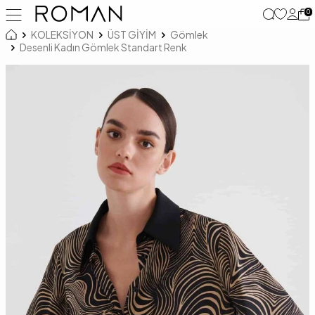
0
KOLEKSİYON
ÜST GİYİM
Gömlek
Desenli Kadın Gömlek Standart Renk