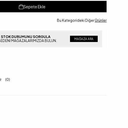
Sepete Ekle
Bu Kategorideki Diğer
Ürünler
 STOK DURUMUNU SORGULA
MAĞAZA ARA
BEDENI MAĞAZALARIMIZDA BULUN.
(0)