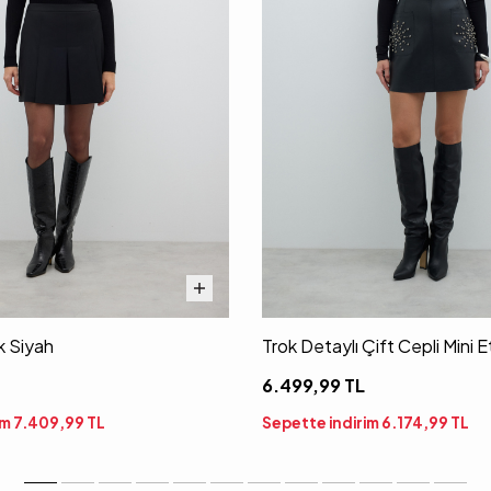
ek Siyah
Trok Detaylı Çift Cepli Mini 
6.499,99
TL
im
7.409,99
TL
Sepette indirim
6.174,99
TL