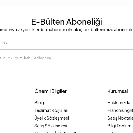
E-Bülten Aboneliği
mpanya ve yeniliklerden haberdar olmak için e-bültenimize abone ol
i'ni
, okudum, kabul ediyorum.
Önemli Bilgiler
Kurumsal
Blog
Hakkımızda
Teslimat Koşulları
Franchising 
Üyelik Sözleşmesi
Satış Noktala
Satış Sözleşmesi
Bilgi Toplumu