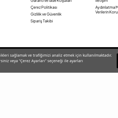
Garanti ve İade Koşulları
İletişim
Çerez Politikası
Aydınlatma Me
Verilerin Kor
Gizlilik ve Güvenlik
Sipariş Takibi
likleri sağlamak ve trafiğimizi analiz etmek için kullanılmaktadır.
siniz veya “Çerez Ayarları” seçeneği ile ayarları