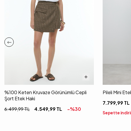
%100 Keten Kruvaze Görünümlü Cepli
Pileli Mini Et
Şort Etek Haki
7.799,99
TL
6.499,99
TL
4.549,99
TL
-%
30
Sepette indir