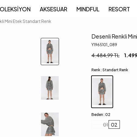
OLEKSİYON
AKSESUAR
MINDFUL
RESORT
kli Mini Etek Standart Renk
Desenli Renkli Mi
Y1965101_089
4.484,99
TL
1.49
Renk :
Standart Renk
Beden :
02
01
02