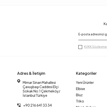
Ka
KVKK Sözleşmes
Adres & İletişim
Kategoriler
Mimar Sinan Mahallesi
Yeni Ürünler
Çavuşbaşı Caddesi Elçi
Elbise
Sokak No:1 Çekmeköy/
Bluz
İstanbul Türkiye
Triko
+90 216 641 33 34