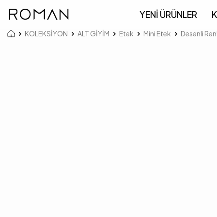
YENİ ÜRÜNLER
K
KOLEKSİYON
ALT GİYİM
Etek
Mini Etek
Desenli Ren