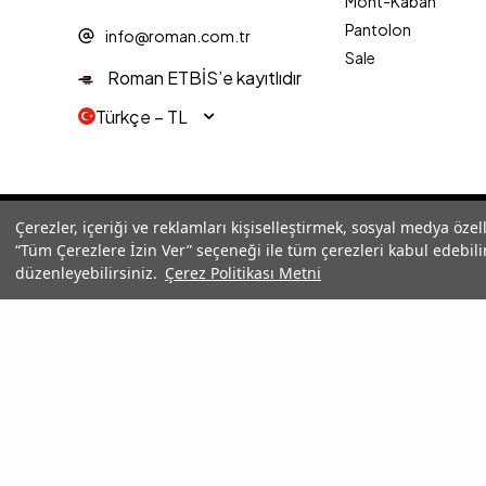
Mont-Kaban
Pantolon
info@roman.com.tr
Sale
Roman ETBİS’e kayıtlıdır
Türkçe − TL
© 2025 Roman® Tüm Hakları Saklıdır, İzinsiz kullanılamaz
Çerezler, içeriği ve reklamları kişiselleştirmek, sosyal medya özel
“Tüm Çerezlere İzin Ver” seçeneği ile tüm çerezleri kabul edebilir
düzenleyebilirsiniz.
Çerez Politikası Metni