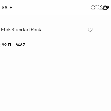
SALE
0
ni Etek Standart Renk
9,99
TL
%
67