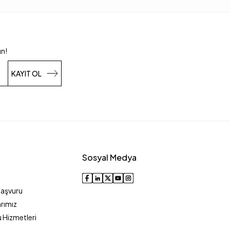
un!
KAYIT OL
Sosyal Medya
Başvuru
rımız
 Hizmetleri