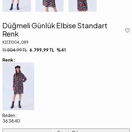
Düğmeli Günlük Elbise Standart
Renk
K2131004_089
11.504,99
TL
6.799,99
TL
%
41
Renk :
Beden :
36
38
40