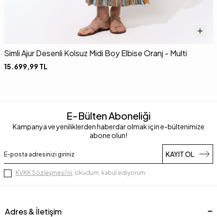
Simli Ajur Desenli Kolsuz Midi Boy Elbise Oranj - Multi
A
15.699,99
TL
E-Bülten Aboneliği
Kampanya ve yeniliklerden haberdar olmak için e-bültenimize
abone olun!
KAYIT OL
KVKK Sözleşmesi'ni
, okudum, kabul ediyorum.
Adres & İletişim