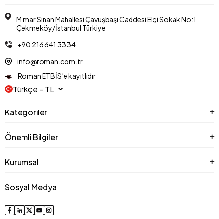
Mimar Sinan Mahallesi Çavuşbaşı Caddesi Elçi Sokak No:1
Çekmeköy/İstanbul Türkiye
+90 216 641 33 34
info@roman.com.tr
Roman ETBİS’e kayıtlıdır
Türkçe − TL
Kategoriler
Önemli Bilgiler
Kurumsal
Sosyal Medya