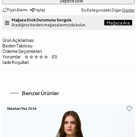
Sepete Ekle
Fiyat Alarmı
Paylaş
Bu Kategorideki Diğer
Ürünler
Mağaza Stok Durumunu Sorgula
Mağaza Ara
Aradığınız bedeni mağazalarımızda bulun.
Ürün Açıklaması
Beden Tablosu
Ödeme Seçenekleri
Yorumlar
(0)
İade Koşulları
Benzer Ürünler
İlkbahar/Yaz 2026