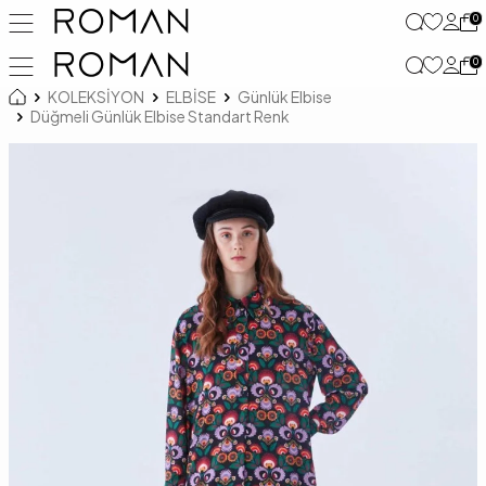
0
0
KOLEKSİYON
ELBİSE
Günlük Elbise
Düğmeli Günlük Elbise Standart Renk