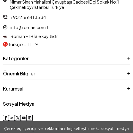
Mimar Sinan Mahallesi Çavuşbaşı Caddesi Elçi Sokak No:1
Çekmeköy/İstanbul Türkiye
+90 216 641 33 34
info@roman.com.tr
Roman ETBİS’e kayıtlıdır
Türkçe − TL
Kategoriler
Önemli Bilgiler
Kurumsal
Sosyal Medya
Çerezler, içeriği ve reklamları kişiselleştirmek, sosyal medya