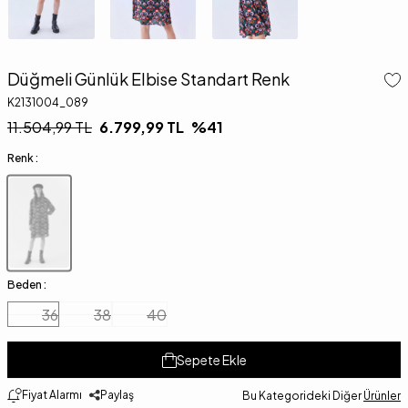
Düğmeli Günlük Elbise Standart Renk
K2131004_089
11.504,99
TL
6.799,99
TL
%
41
Renk :
Beden :
36
38
40
Sepete Ekle
Fiyat Alarmı
Paylaş
Bu Kategorideki Diğer
Ürünler