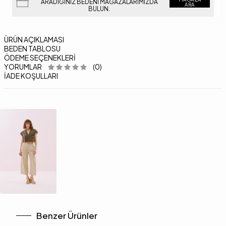
ARADIĞINIZ BEDENI MAĞAZALARIMIZDA
ARA
BULUN.
ÜRÜN AÇIKLAMASI
BEDEN TABLOSU
ÖDEME SEÇENEKLERI
YORUMLAR
(0)
İADE KOŞULLARI
Benzer Ürünler