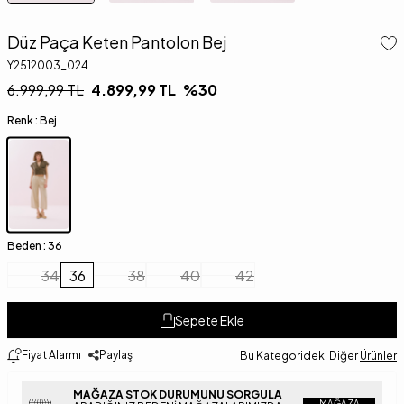
Düz Paça Keten Pantolon Bej
Y2512003_024
6.999,99
TL
4.899,99
TL
%
30
Renk :
Bej
Beden :
36
34
36
38
40
42
Sepete Ekle
Fiyat Alarmı
Paylaş
Bu Kategorideki Diğer
Ürünler
MAĞAZA STOK DURUMUNU SORGULA
MAĞAZA