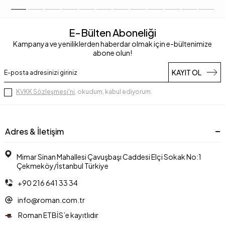
E-Bülten Aboneliği
Kampanya ve yeniliklerden haberdar olmak için e-bültenimize
abone olun!
KAYIT OL
KVKK Sözleşmesi'ni
, okudum, kabul ediyorum.
Adres & İletişim
Mimar Sinan Mahallesi Çavuşbaşı Caddesi Elçi Sokak No:1
Çekmeköy/İstanbul Türkiye
+90 216 641 33 34
info@roman.com.tr
Roman ETBİS’e kayıtlıdır