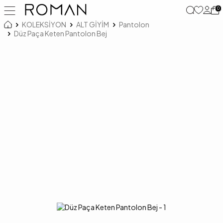
0
KOLEKSİYON
ALT GİYİM
Pantolon
Düz Paça Keten Pantolon Bej