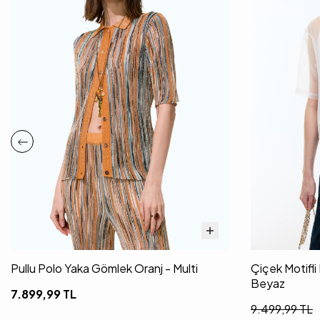
Pullu Polo Yaka Gömlek Oranj - Multi
Çiçek Motifl
Beyaz
7.899,99
TL
9.499,99
TL