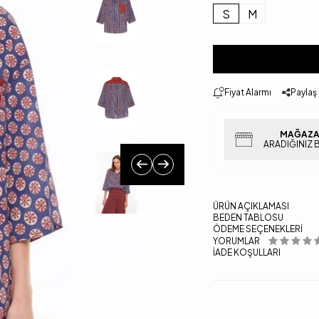
S
M
Fiyat Alarmı
Paylaş
MAĞAZA
ARADIĞINIZ 
ÜRÜN AÇIKLAMASI
BEDEN TABLOSU
ÖDEME SEÇENEKLERI
YORUMLAR
İADE KOŞULLARI