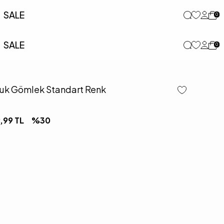
SALE
0
SALE
0
muk Gömlek Standart Renk
,99
TL
%
30