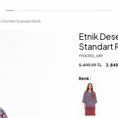
uk Gömlek Standart Renk
Etnik Des
Standart 
YY063102_089
5.499,99
TL
3.849
Renk :