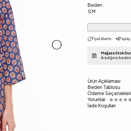
Beden :
S
M
Fiyat Alarmı
Paylaş
Mağaza Stok Du
Aradığınız beden
Ürün Açıklaması
Beden Tablosu
Ödeme Seçenekleri
Yorumlar
İade Koşulları