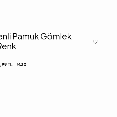
enli Pamuk Gömlek
Renk
,99
TL
%
30