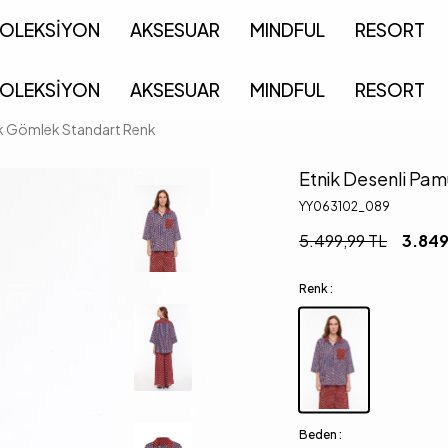
OLEKSİYON
AKSESUAR
MINDFUL
RESORT
OLEKSİYON
AKSESUAR
MINDFUL
RESORT
uk Gömlek Standart Renk
Etnik Desenli Pa
YY063102_089
5.499,99
TL
3.849
Renk :
Beden :