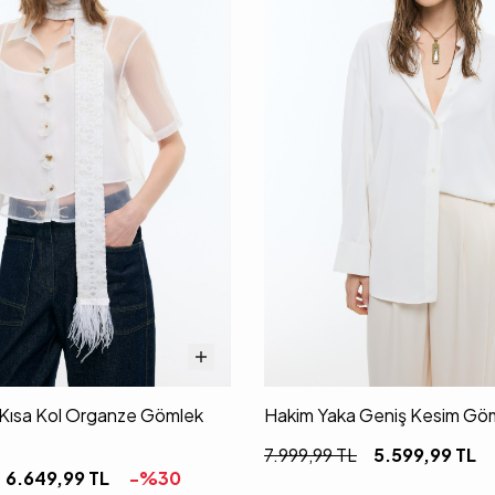
i Kısa Kol Organze Gömlek
Hakim Yaka Geniş Kesim Göm
7.999,99
TL
5.599,99
TL
6.649,99
TL
-%
30