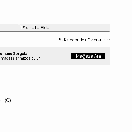
Sepete Ekle
Bu Kategorideki Diğer
Ürünler
rumunu Sorgula
Mağaza Ara
i mağazalarımızda bulun.
(0)