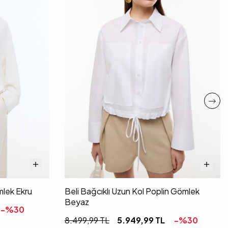
lek Ekru
Beli Bağcıklı Uzun Kol Poplin Gömlek
Beyaz
-%
30
8.499,99
TL
5.949,99
TL
-%
30