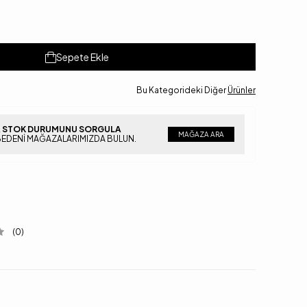
Sepete Ekle
Bu Kategorideki Diğer
Ürünler
 STOK DURUMUNU SORGULA
MAĞAZA ARA
BEDENI MAĞAZALARIMIZDA BULUN.
(0)