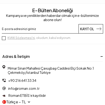
E-Bülten Aboneliği
Kampanya ve yeniliklerden haberdar olmak için e-bültenimize
abone olun!
KAYIT OL
KVKK Sözleşmesi'ni
, okudum, kabul ediyorum.
Adres & İletişim
Mimar Sinan Mahallesi Çavuşbaşı Caddesi Elçi Sokak No:1
Çekmeköy/İstanbul Türkiye
+90 216 641 33 34
info@roman.com.tr
Roman ETBİS’e kayıtlıdır
Türkçe − TL