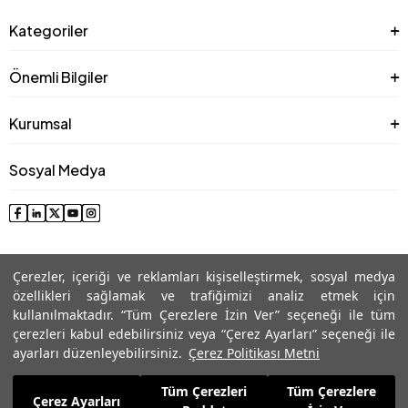
Kategoriler
Önemli Bilgiler
Kurumsal
Sosyal Medya
Çerezler, içeriği ve reklamları kişiselleştirmek, sosyal medya
özellikleri sağlamak ve trafiğimizi analiz etmek için
kullanılmaktadır. “Tüm Çerezlere İzin Ver” seçeneği ile tüm
çerezleri kabul edebilirsiniz veya “Çerez Ayarları” seçeneği ile
© 2025 Roman® Tüm Hakları Saklıdır, İzinsiz kullanılamaz
ayarları düzenleyebilirsiniz.
Çerez Politikası Metni
Tüm Çerezleri
Tüm Çerezlere
5.069,99
TL
Çerez Ayarları