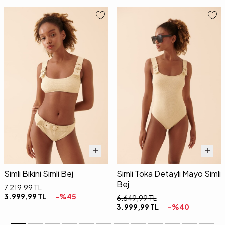
Simli Bikini Simli Bej
Simli Toka Detaylı Mayo Simli
Bej
7.219,99
TL
3.999,99
TL
-%
45
6.649,99
TL
3.999,99
TL
-%
40