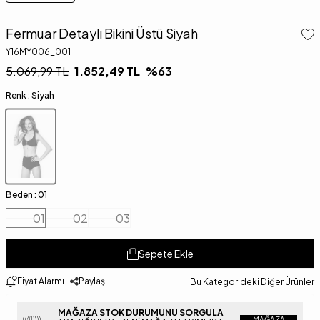
Fermuar Detaylı Bikini Üstü Siyah
Y16MY006_001
5.069,99
TL
1.852,49
TL
%
63
Renk :
Siyah
Beden :
01
01
02
03
Sepete Ekle
Fiyat Alarmı
Paylaş
Bu Kategorideki Diğer
Ürünler
MAĞAZA STOK DURUMUNU SORGULA
MAĞAZA