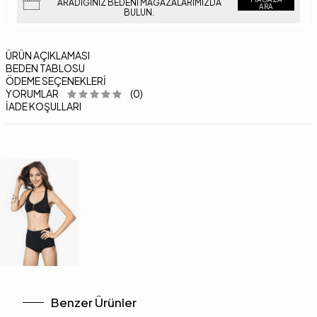
ARADIĞINIZ BEDENI MAĞAZALARIMIZDA
ARA
BULUN.
ÜRÜN AÇIKLAMASI
BEDEN TABLOSU
ÖDEME SEÇENEKLERI
YORUMLAR
(0)
İADE KOŞULLARI
Benzer Ürünler