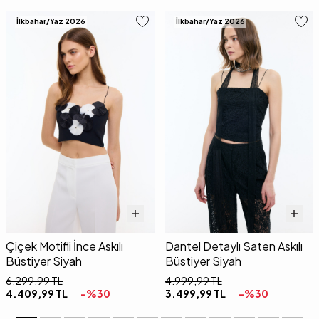
İlkbahar/Yaz 2026
İlkbahar/Yaz 2026
Çiçek Motifli İnce Askılı
Dantel Detaylı Saten Askılı
Büstiyer Siyah
Büstiyer Siyah
6.299,99
TL
4.999,99
TL
4.409,99
TL
-%
30
3.499,99
TL
-%
30