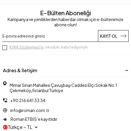
E-Bülten Aboneliği
Kampanya ve yeniliklerden haberdar olmak için e-bültenimize
abone olun!
KAYIT OL
KVKK Sözleşmesi'ni
, okudum, kabul ediyorum.
Adres & İletişim
Mimar Sinan Mahallesi Çavuşbaşı Caddesi Elçi Sokak No:1
Çekmeköy/İstanbul Türkiye
+90 216 641 33 34
info@roman.com.tr
Roman ETBİS’e kayıtlıdır
Türkçe − TL