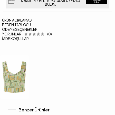
ARADIĞINIZ BEDENI MAĞAZALARIMIZDA
ARA
BULUN.
ÜRÜN AÇIKLAMASI
BEDEN TABLOSU
ÖDEME SEÇENEKLERI
YORUMLAR
(0)
İADE KOŞULLARI
Benzer Ürünler