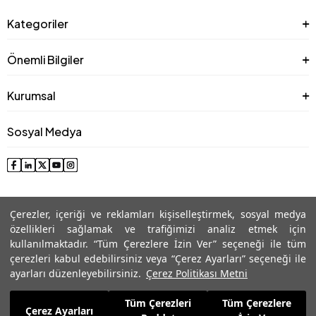
Kategoriler
Önemli Bilgiler
Kurumsal
Sosyal Medya
Çerezler, içeriği ve reklamları kişiselleştirmek, sosyal medya
özellikleri sağlamak ve trafiğimizi analiz etmek için
kullanılmaktadır. “Tüm Çerezlere İzin Ver” seçeneği ile tüm
çerezleri kabul edebilirsiniz veya “Çerez Ayarları” seçeneği ile
© 2025 Roman® Tüm Hakları Saklıdır, İzinsiz kullanılamaz
ayarları düzenleyebilirsiniz.
Çerez Politikası Metni
Tüm Çerezleri
Tüm Çerezlere
4.749,99
TL
Çerez Ayarları