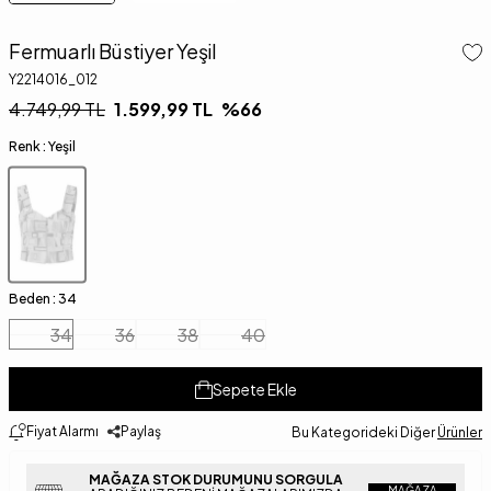
Fermuarlı Büstiyer Yeşil
Y2214016_012
4.749,99
TL
1.599,99
TL
%
66
Renk :
Yeşil
Beden :
34
34
36
38
40
Sepete Ekle
Fiyat Alarmı
Paylaş
Bu Kategorideki Diğer
Ürünler
MAĞAZA STOK DURUMUNU SORGULA
MAĞAZA