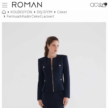
0
KOLEKSİYON
DIŞ GİYİM
Ceket
Fermuarlı Kadın Ceket Lacivert