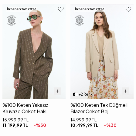
İlkbahar/Yaz 2026
İlkbahar/Yaz 2026
+2 Renk
%100 Keten Yakasız
%100 Keten Tek Düğmeli
Kruvaze Ceket Haki
Blazer Ceket Bej
15.999,99
TL
14.999,99
TL
11.199,99
TL
-%
30
10.499,99
TL
-%
30