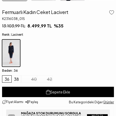
Fermuarlı Kadın Ceket Lacivert
K2316038_015
13.103,99
TL
8.499,99
TL
%
35
Renk :
Lacivert
Beden :
36
36
38
40
42
Sepete Ekle
Fiyat Alarmı
Paylaş
Bu Kategorideki Diğer
Ürünler
MAĞAZA STOK DURUMUNU SORGULA
MAĞAZA