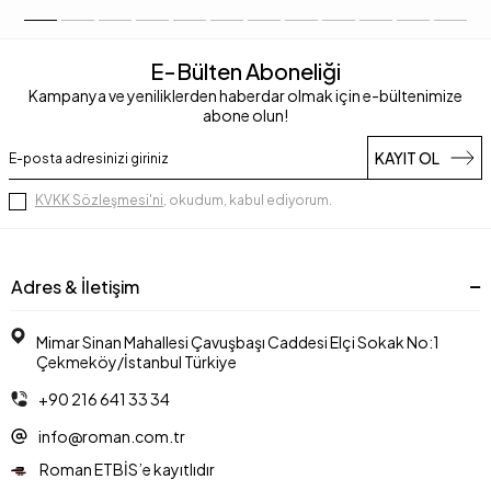
E-Bülten Aboneliği
Kampanya ve yeniliklerden haberdar olmak için e-bültenimize
abone olun!
KAYIT OL
KVKK Sözleşmesi'ni
, okudum, kabul ediyorum.
Adres & İletişim
Mimar Sinan Mahallesi Çavuşbaşı Caddesi Elçi Sokak No:1
Çekmeköy/İstanbul Türkiye
+90 216 641 33 34
info@roman.com.tr
Roman ETBİS’e kayıtlıdır