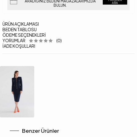
ARADIĞINIZ BEDENI MAĞAZALARIMIZDA
ARA
BULUN.
ÜRÜN AÇIKLAMASI
BEDEN TABLOSU
ÖDEME SEÇENEKLERI
YORUMLAR
(0)
İADE KOŞULLARI
Benzer Ürünler