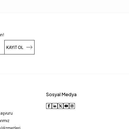
un!
KAYIT OL
Sosyal Medya
Başvuru
rımız
 Hizmetleri