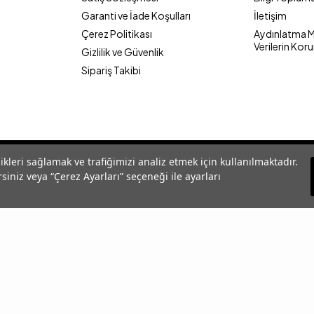
Garanti ve İade Koşulları
İletişim
Çerez Politikası
Aydınlatma Me
Verilerin Kor
Gizlilik ve Güvenlik
Sipariş Takibi
likleri sağlamak ve trafiğimizi analiz etmek için kullanılmaktadır.
siniz veya “Çerez Ayarları” seçeneği ile ayarları