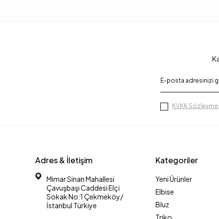
Ka
KVKK Sözleşmes
Adres & İletişim
Kategoriler
Mimar Sinan Mahallesi
Yeni Ürünler
Çavuşbaşı Caddesi Elçi
Elbise
Sokak No:1 Çekmeköy/
Bluz
İstanbul Türkiye
Triko