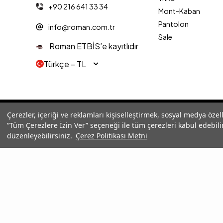
+90 216 641 33 34
Mont-Kaban
Pantolon
info@roman.com.tr
Sale
Roman ETBİS’e kayıtlıdır
Türkçe − TL
© 2025 Roman® Tüm Hakları Saklıdır, İzinsiz kullanılamaz
Çerezler, içeriği ve reklamları kişiselleştirmek, sosyal medya özel
“Tüm Çerezlere İzin Ver” seçeneği ile tüm çerezleri kabul edebilir
düzenleyebilirsiniz.
Çerez Politikası Metni