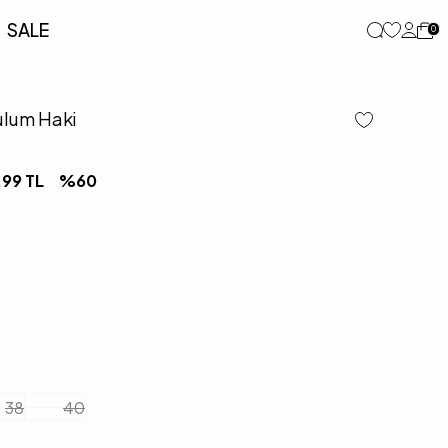
SALE
0
ulum Haki
,99
TL
%
60
38
40