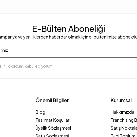
E-Bülten Aboneliği
mpanya ve yeniliklerden haberdar olmak için e-bültenimize abone ol
i'ni
, okudum, kabul ediyorum.
Önemli Bilgiler
Kurumsal
Blog
Hakkımızda
Teslimat Koşulları
Franchising 
Üyelik Sözleşmesi
Satış Noktala
Satış Sözleşmesi
Bilgi Toplumu