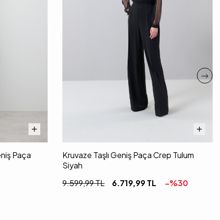
eniş Paça
Kruvaze Taşlı Geniş Paça Crep Tulum
Siyah
9.599,99
TL
6.719,99
TL
-%
30