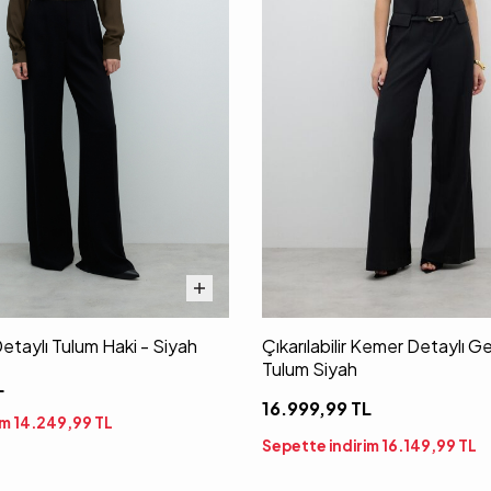
Detaylı Tulum Haki - Siyah
Çıkarılabilir Kemer Detaylı G
Tulum Siyah
L
16.999,99
TL
im
14.249,99
TL
Sepette indirim
16.149,99
TL