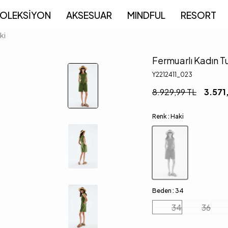
OLEKSİYON
AKSESUAR
MINDFUL
RESORT
ki
Fermuarlı Kadın T
Y2212411_023
8.929,99
TL
3.571
Renk :
Haki
Beden :
34
34
36