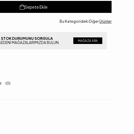
Sepete Ekle
Bu Kategorideki Diğer
Ürünler
 STOK DURUMUNU SORGULA
MAĞAZA ARA
BEDENI MAĞAZALARIMIZDA BULUN.
(0)