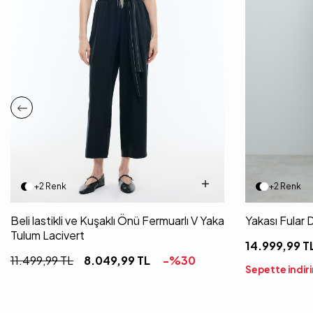
+2 Renk
+2 Renk
Beli lastikli ve Kuşaklı Önü Fermuarlı V Yaka
Yakası Fular 
Tulum Lacivert
14.999,99
T
11.499,99
TL
8.049,99
TL
-%
30
Sepette indir