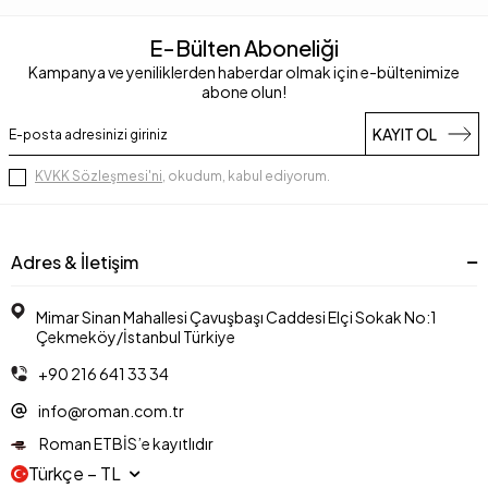
E-Bülten Aboneliği
Kampanya ve yeniliklerden haberdar olmak için e-bültenimize
abone olun!
KAYIT OL
KVKK Sözleşmesi'ni
, okudum, kabul ediyorum.
Adres & İletişim
Mimar Sinan Mahallesi Çavuşbaşı Caddesi Elçi Sokak No:1
Çekmeköy/İstanbul Türkiye
+90 216 641 33 34
info@roman.com.tr
Roman ETBİS’e kayıtlıdır
Türkçe − TL