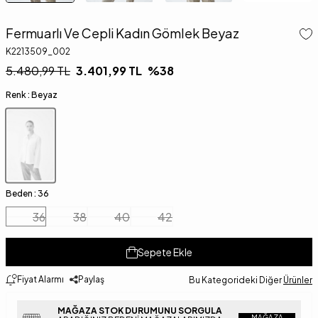
Fermuarlı Ve Cepli Kadın Gömlek Beyaz
K2213509_002
5.480,99
TL
3.401,99
TL
%
38
Renk :
Beyaz
Beden :
36
36
38
40
42
Sepete Ekle
Fiyat Alarmı
Paylaş
Bu Kategorideki Diğer
Ürünler
MAĞAZA STOK DURUMUNU SORGULA
MAĞAZA