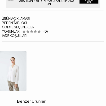
ARADIĞINIZ BEDENI MAĞAZALARIMIZDA
ARA
BULUN.
ÜRÜN AÇIKLAMASI
BEDEN TABLOSU
ÖDEME SEÇENEKLERI
YORUMLAR
(0)
İADE KOŞULLARI
Benzer Ürünler