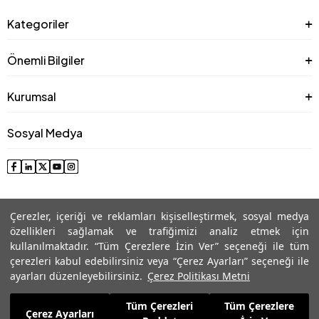
Kategoriler
Önemli Bilgiler
Kurumsal
Sosyal Medya
Çerezler, içeriği ve reklamları kişiselleştirmek, sosyal medya
özellikleri sağlamak ve trafiğimizi analiz etmek için
kullanılmaktadır. “Tüm Çerezlere İzin Ver” seçeneği ile tüm
çerezleri kabul edebilirsiniz veya “Çerez Ayarları” seçeneği ile
© 2025 Roman® Tüm Hakları Saklıdır, İzinsiz kullanılamaz
ayarları düzenleyebilirsiniz.
Çerez Politikası Metni
Tüm Çerezleri
Tüm Çerezlere
5.480,99
TL
Çerez Ayarları