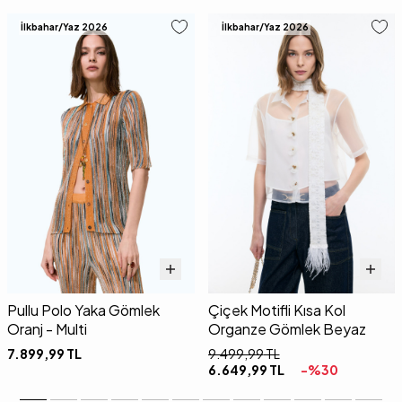
İlkbahar/Yaz 2026
İlkbahar/Yaz 2026
Pullu Polo Yaka Gömlek
Çiçek Motifli Kısa Kol
Oranj - Multi
Organze Gömlek Beyaz
7.899,99
TL
9.499,99
TL
6.649,99
TL
-%
30