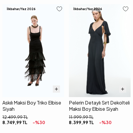
İlkbahar/Yaz 2026
İlkbahar/Yaz 2026
Askılı Maksi Boy Triko Elbise
Pelerin Detaylı Sırt Dekolteli
Siyah
Maksi Boy Elbise Siyah
12.499,99
TL
11.999,99
TL
8.749,99
TL
-%
30
8.399,99
TL
-%
30