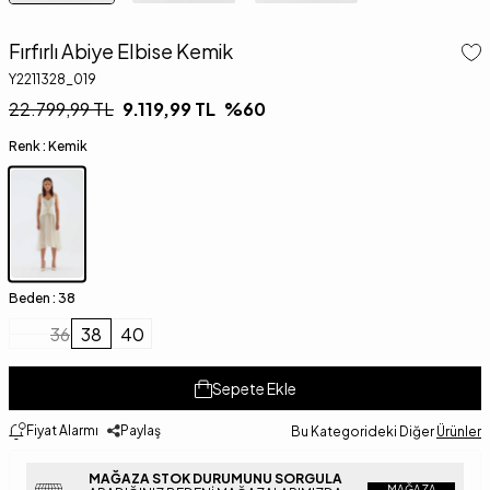
Fırfırlı Abiye Elbise Kemik
Y2211328_019
22.799,99
TL
9.119,99
TL
%
60
Renk :
Kemik
Beden :
38
36
38
40
Sepete Ekle
Fiyat Alarmı
Paylaş
Bu Kategorideki Diğer
Ürünler
MAĞAZA STOK DURUMUNU SORGULA
MAĞAZA