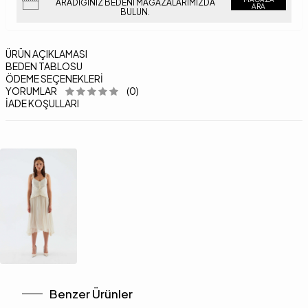
ARADIĞINIZ BEDENI MAĞAZALARIMIZDA
ARA
BULUN.
ÜRÜN AÇIKLAMASI
BEDEN TABLOSU
ÖDEME SEÇENEKLERI
YORUMLAR
(0)
İADE KOŞULLARI
Benzer Ürünler