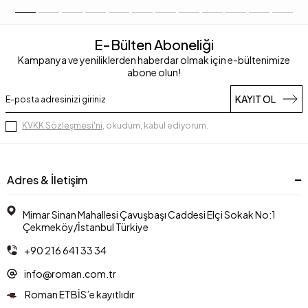
E-Bülten Aboneliği
Kampanya ve yeniliklerden haberdar olmak için e-bültenimize
abone olun!
KAYIT OL
KVKK Sözleşmesi'ni
, okudum, kabul ediyorum.
Adres & İletişim
Mimar Sinan Mahallesi Çavuşbaşı Caddesi Elçi Sokak No:1
Çekmeköy/İstanbul Türkiye
+90 216 641 33 34
info@roman.com.tr
Roman ETBİS’e kayıtlıdır