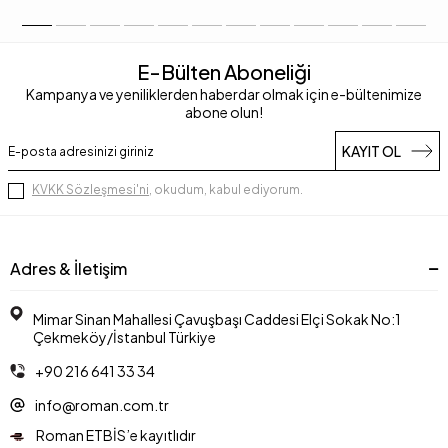
E-Bülten Aboneliği
Kampanya ve yeniliklerden haberdar olmak için e-bültenimize
abone olun!
KAYIT OL
KVKK Sözleşmesi'ni
, okudum, kabul ediyorum.
Adres & İletişim
Mimar Sinan Mahallesi Çavuşbaşı Caddesi Elçi Sokak No:1
Çekmeköy/İstanbul Türkiye
+90 216 641 33 34
info@roman.com.tr
Roman ETBİS’e kayıtlıdır