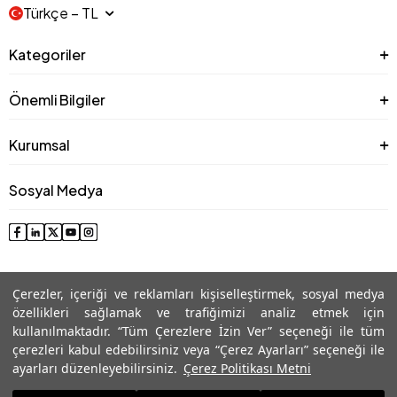
Türkçe − TL
Kategoriler
Önemli Bilgiler
Kurumsal
Sosyal Medya
Çerezler, içeriği ve reklamları kişiselleştirmek, sosyal medya
özellikleri sağlamak ve trafiğimizi analiz etmek için
kullanılmaktadır. “Tüm Çerezlere İzin Ver” seçeneği ile tüm
çerezleri kabul edebilirsiniz veya “Çerez Ayarları” seçeneği ile
© 2025 Roman® Tüm Hakları Saklıdır, İzinsiz kullanılamaz
ayarları düzenleyebilirsiniz.
Çerez Politikası Metni