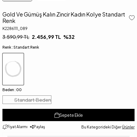
Gold Ve Gümüş Kalın Zincir Kadın Kolye Standart
Renk
K2286111_089
3.590,99
TL
2.456,99
TL
%
32
Renk :
Standart Renk
Beden :
00
Standart Beden
Sepete Ekle
Fiyat Alarmı
Paylaş
Bu Kategorideki Diğer
Ürünler