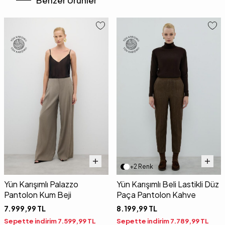
Benzer Ürünler
+2 Renk
Yün Karışımlı Palazzo
Yün Karışımlı Beli Lastikli Düz
Pantolon Kum Beji
Paça Pantolon Kahve
7.999,99
TL
8.199,99
TL
Sepette indirim
7.599,99
TL
Sepette indirim
7.789,99
TL