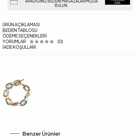
ARADIĞINIZ BEDENI MAĞAZALARIMIZDA
ARA
BULUN.
ÜRÜN AÇIKLAMASI
BEDEN TABLOSU
ÖDEME SEÇENEKLERI
YORUMLAR
(0)
İADE KOŞULLARI
Benzer Ürünler