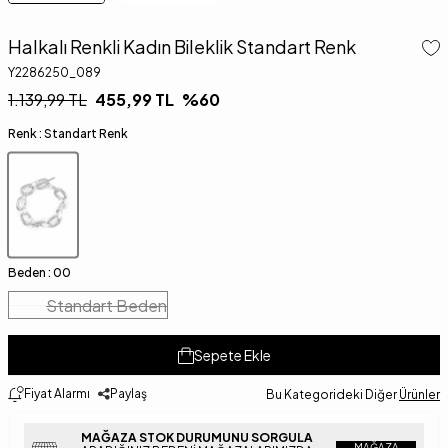
Halkalı Renkli Kadın Bileklik Standart Renk
Y2286250_089
1.139,99
TL
455,99
TL
%
60
Renk :
Standart Renk
Beden :
00
Standart Beden
Sepete Ekle
Fiyat Alarmı
Paylaş
Bu Kategorideki Diğer
Ürünler
MAĞAZA STOK DURUMUNU SORGULA
MAĞAZA