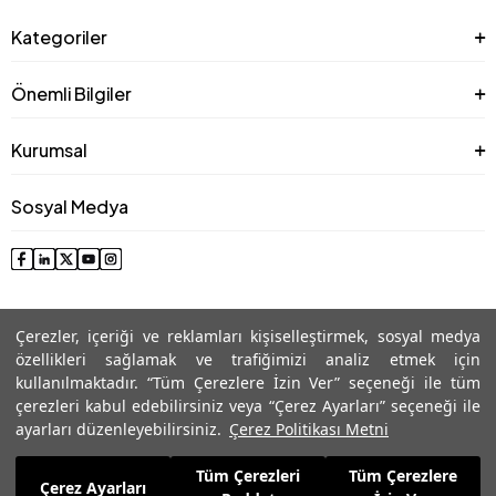
Kategoriler
Önemli Bilgiler
Kurumsal
Sosyal Medya
Çerezler, içeriği ve reklamları kişiselleştirmek, sosyal medya
özellikleri sağlamak ve trafiğimizi analiz etmek için
kullanılmaktadır. “Tüm Çerezlere İzin Ver” seçeneği ile tüm
çerezleri kabul edebilirsiniz veya “Çerez Ayarları” seçeneği ile
© 2025 Roman® Tüm Hakları Saklıdır, İzinsiz kullanılamaz
ayarları düzenleyebilirsiniz.
Çerez Politikası Metni
Tüm Çerezleri
Tüm Çerezlere
1.139,99
TL
Çerez Ayarları