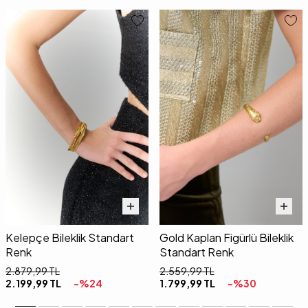
Kelepçe Bileklik Standart
Gold Kaplan Figürlü Bileklik
Renk
Standart Renk
2.879,99
TL
2.559,99
TL
2.199,99
TL
-%
24
1.799,99
TL
-%
30