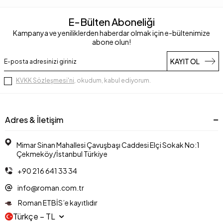
E-Bülten Aboneliği
Kampanya ve yeniliklerden haberdar olmak için e-bültenimize
abone olun!
KAYIT OL
KVKK Sözleşmesi'ni
, okudum, kabul ediyorum.
Adres & İletişim
Mimar Sinan Mahallesi Çavuşbaşı Caddesi Elçi Sokak No:1
Çekmeköy/İstanbul Türkiye
+90 216 641 33 34
info@roman.com.tr
Roman ETBİS’e kayıtlıdır
Türkçe − TL