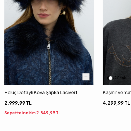
+2 Renk
Peluş Detaylı Kova Şapka Lacivert
Kaşmir ve Yün
2.999,99
TL
4.299,99
TL
Sepette indirim
2.849,99
TL