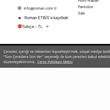
Mont-Kaban
Pantolon
info@roman.com.tr
Sale
Roman ETBİS’e kayıtlıdır
Türkçe − TL
© 2025 Roman® Tüm Hakları Saklıdır, İzinsiz kullanılamaz
Çerezler, içeriği ve reklamları kişiselleştirmek, sosyal medya özel
“Tüm Çerezlere İzin Ver” seçeneği ile tüm çerezleri kabul edebilir
düzenleyebilirsiniz.
Çerez Politikası Metni