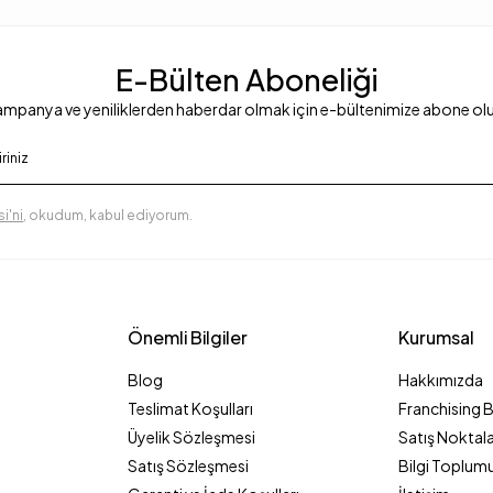
E-Bülten Aboneliği
mpanya ve yeniliklerden haberdar olmak için e-bültenimize abone ol
i'ni
, okudum, kabul ediyorum.
Önemli Bilgiler
Kurumsal
Blog
Hakkımızda
Teslimat Koşulları
Franchising 
Üyelik Sözleşmesi
Satış Noktala
Satış Sözleşmesi
Bilgi Toplumu