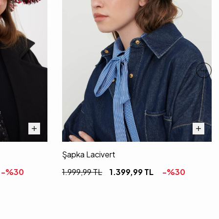
Şapka Lacivert
-%
30
1.999,99
TL
1.399,99
TL
-%
30