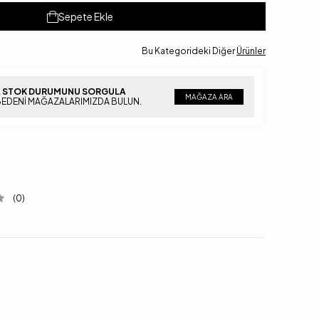
Sepete Ekle
Bu Kategorideki Diğer
Ürünler
 STOK DURUMUNU SORGULA
MAĞAZA ARA
BEDENI MAĞAZALARIMIZDA BULUN.
(0)