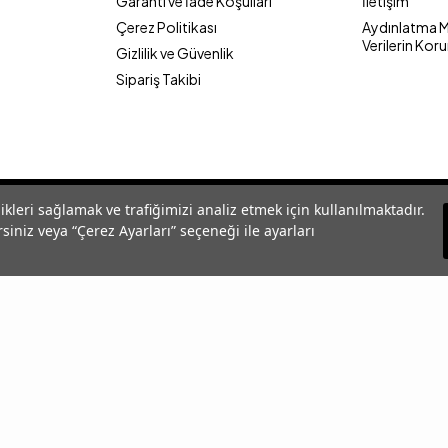
Garanti ve İade Koşulları
İletişim
Çerez Politikası
Aydınlatma Me
Verilerin Kor
Gizlilik ve Güvenlik
Sipariş Takibi
likleri sağlamak ve trafiğimizi analiz etmek için kullanılmaktadır.
siniz veya “Çerez Ayarları” seçeneği ile ayarları