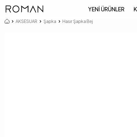
YENİ ÜRÜNLER
K
AKSESUAR
Şapka
Hasır Şapka Bej