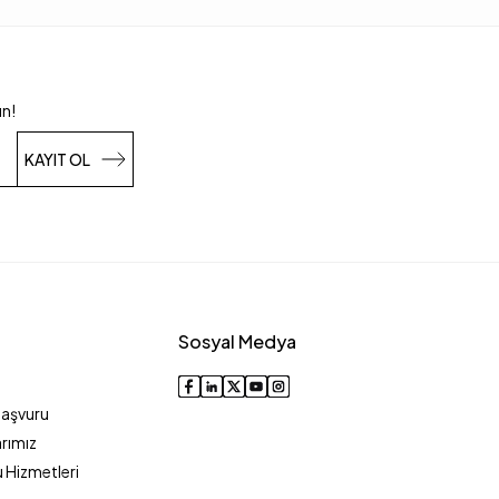
un!
KAYIT OL
Sosyal Medya
Başvuru
rımız
 Hizmetleri