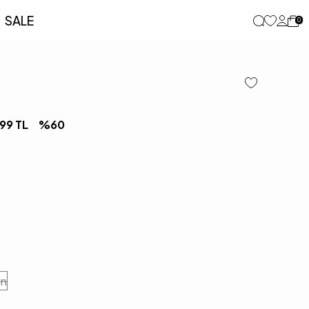
SALE
0
,99
TL
%
60
en