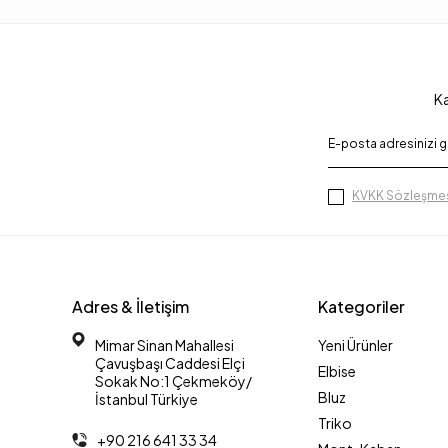
Ka
KVKK Sözleşmes
Adres & İletişim
Kategoriler
Mimar Sinan Mahallesi
Yeni Ürünler
Çavuşbaşı Caddesi Elçi
Elbise
Sokak No:1 Çekmeköy/
Bluz
İstanbul Türkiye
Triko
+90 216 641 33 34