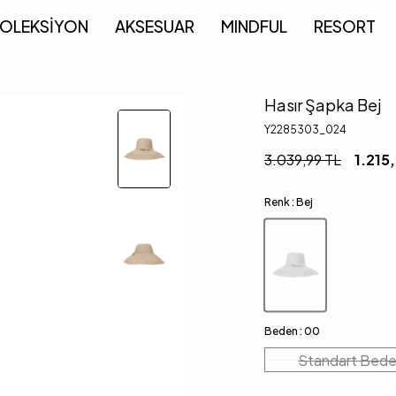
OLEKSİYON
AKSESUAR
MINDFUL
RESORT
Hasır Şapka Bej
Y2285303_024
3.039,99
TL
1.215
Renk :
Bej
Beden :
00
Standart Bed