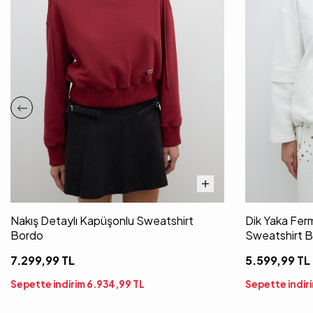
Nakış Detaylı Kapüşonlu Sweatshirt
Dik Yaka Ferm
Bordo
Sweatshirt 
7.299,99
TL
5.599,99
TL
Sepette indirim
6.934,99
TL
Sepette indir