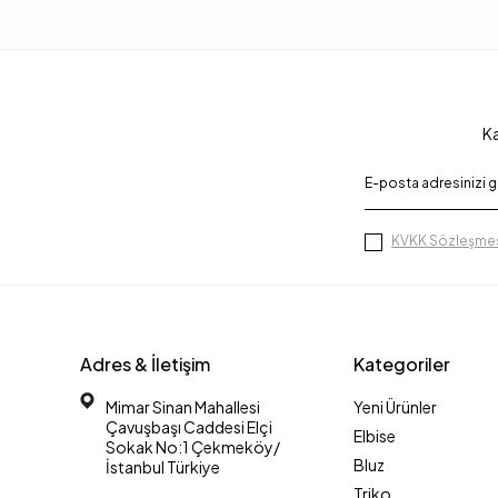
Ka
KVKK Sözleşmes
Adres & İletişim
Kategoriler
Mimar Sinan Mahallesi
Yeni Ürünler
Çavuşbaşı Caddesi Elçi
Elbise
Sokak No:1 Çekmeköy/
Bluz
İstanbul Türkiye
Triko