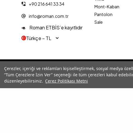
+90 216 641 33 34
Mont-Kaban
Pantolon
info@roman.com.tr
Sale
Roman ETBİS’e kayıtlıdır
Türkçe − TL
© 2025 Roman® Tüm Hakları Saklıdır, İzinsiz kullanılamaz
Çerezler, içeriği ve reklamları kişiselleştirmek, sosyal medya özel
“Tüm Çerezlere İzin Ver” seçeneği ile tüm çerezleri kabul edebilir
düzenleyebilirsiniz.
Çerez Politikası Metni