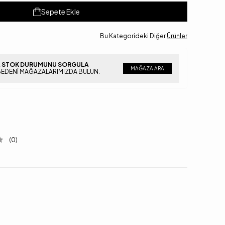
Sepete Ekle
Bu Kategorideki Diğer
Ürünler
 STOK DURUMUNU SORGULA
MAĞAZA ARA
BEDENI MAĞAZALARIMIZDA BULUN.
(0)