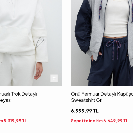
uarlı Trok Detaylı
Önü Fermuar Detaylı Kapüşo
Beyaz
Sweatshirt Gri
6.999,99
TL
im
5.319,99
TL
Sepette indirim
6.649,99
TL