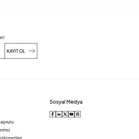
un!
KAYIT OL
Sosyal Medya
Başvuru
rımız
 Hizmetleri