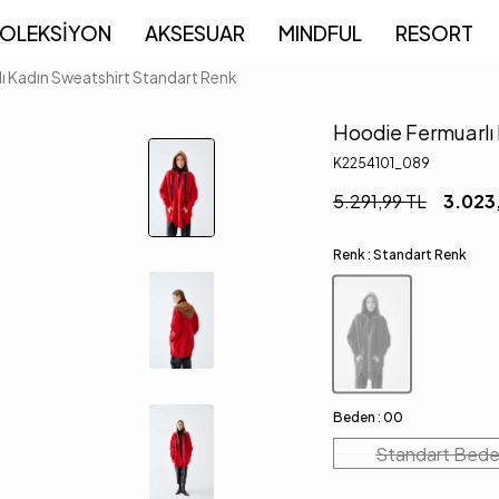
OLEKSİYON
AKSESUAR
MINDFUL
RESORT
ı Kadın Sweatshirt Standart Renk
Hoodie Fermuarlı 
K2254101_089
5.291,99
TL
3.023
Renk :
Standart Renk
Beden :
00
Standart Bed