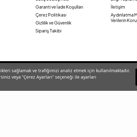
Garanti ve İade Koşulları
İletişim
Çerez Politikası
Aydınlatma Me
Verilerin Kor
Gizlilik ve Güvenlik
Sipariş Takibi
likleri sağlamak ve trafiğimizi analiz etmek için kullanılmaktadır.
siniz veya “Çerez Ayarları” seçeneği ile ayarları