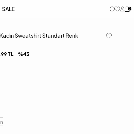
SALE
0
Kadın Sweatshirt Standart Renk
,99
TL
%
43
en