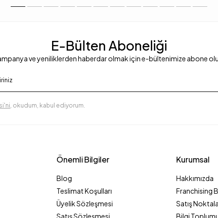
E-Bülten Aboneliği
mpanya ve yeniliklerden haberdar olmak için e-bültenimize abone ol
i'ni
, okudum, kabul ediyorum.
Önemli Bilgiler
Kurumsal
Blog
Hakkımızda
Teslimat Koşulları
Franchising 
Üyelik Sözleşmesi
Satış Noktala
Satış Sözleşmesi
Bilgi Toplumu