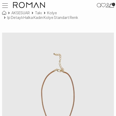
0
AKSESUAR
Takı
Kolye
Ip Detaylı Halka Kadın Kolye Standart Renk