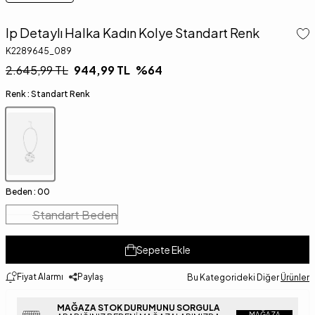
Ip Detaylı Halka Kadın Kolye Standart Renk
K2289645_089
2.645,99
TL
944,99
TL
%
64
Renk :
Standart Renk
Beden :
00
Standart Beden
Sepete Ekle
Fiyat Alarmı
Paylaş
Bu Kategorideki Diğer
Ürünler
MAĞAZA STOK DURUMUNU SORGULA
MAĞAZA