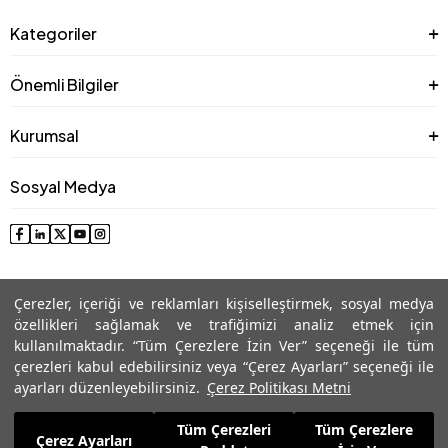
Kategoriler
Önemli Bilgiler
Kurumsal
Sosyal Medya
Çerezler, içeriği ve reklamları kişiselleştirmek, sosyal medya
özellikleri sağlamak ve trafiğimizi analiz etmek için
kullanılmaktadır. “Tüm Çerezlere İzin Ver” seçeneği ile tüm
çerezleri kabul edebilirsiniz veya “Çerez Ayarları” seçeneği ile
© 2025 Roman® Tüm Hakları Saklıdır, İzinsiz kullanılamaz
ayarları düzenleyebilirsiniz.
Çerez Politikası Metni
Tüm Çerezleri
Tüm Çerezlere
2.645,99
TL
Çerez Ayarları