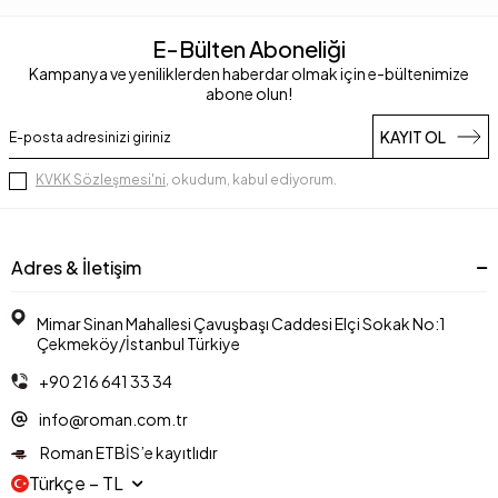
E-Bülten Aboneliği
Kampanya ve yeniliklerden haberdar olmak için e-bültenimize
abone olun!
KAYIT OL
KVKK Sözleşmesi'ni
, okudum, kabul ediyorum.
Adres & İletişim
Mimar Sinan Mahallesi Çavuşbaşı Caddesi Elçi Sokak No:1
Çekmeköy/İstanbul Türkiye
+90 216 641 33 34
info@roman.com.tr
Roman ETBİS’e kayıtlıdır
Türkçe − TL