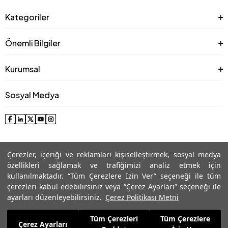
Kategoriler
Önemli Bilgiler
Kurumsal
Sosyal Medya
Çerezler, içeriği ve reklamları kişiselleştirmek, sosyal medya
özellikleri sağlamak ve trafiğimizi analiz etmek için
kullanılmaktadır. “Tüm Çerezlere İzin Ver” seçeneği ile tüm
çerezleri kabul edebilirsiniz veya “Çerez Ayarları” seçeneği ile
© 2025 Roman® Tüm Hakları Saklıdır, İzinsiz kullanılamaz
ayarları düzenleyebilirsiniz.
Çerez Politikası Metni
Tüm Çerezleri
Tüm Çerezlere
2.144,99
TL
Çerez Ayarları