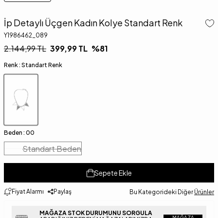
İp Detaylı Üçgen Kadın Kolye Standart Renk
Y1986462_089
2.144,99
TL
399,99
TL
%
81
Renk :
Standart Renk
Beden :
00
Standart Beden
Sepete Ekle
Fiyat Alarmı
Paylaş
Bu Kategorideki Diğer
Ürünler
MAĞAZA STOK DURUMUNU SORGULA
MAĞAZA