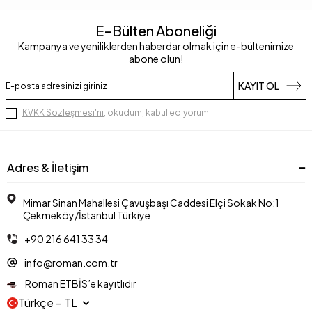
E-Bülten Aboneliği
Kampanya ve yeniliklerden haberdar olmak için e-bültenimize
abone olun!
KAYIT OL
KVKK Sözleşmesi'ni
, okudum, kabul ediyorum.
Adres & İletişim
Mimar Sinan Mahallesi Çavuşbaşı Caddesi Elçi Sokak No:1
Çekmeköy/İstanbul Türkiye
+90 216 641 33 34
info@roman.com.tr
Roman ETBİS’e kayıtlıdır
Türkçe − TL