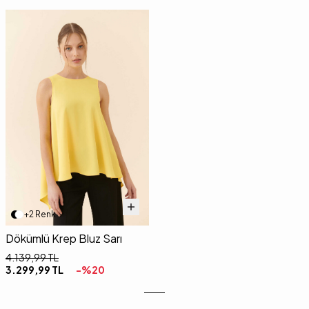
+2 Renk
Dökümlü Krep Bluz Sarı
4.139,99
TL
3.299,99
TL
-%
20