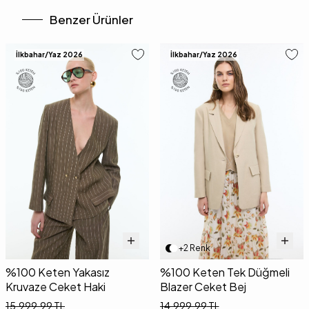
Benzer Ürünler
İlkbahar/Yaz 2026
İlkbahar/Yaz 2026
+2 Renk
%100 Keten Yakasız
%100 Keten Tek Düğmeli
Kruvaze Ceket Haki
Blazer Ceket Bej
15.999,99
TL
14.999,99
TL