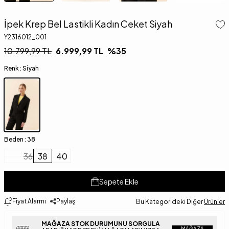
İpek Krep Bel Lastikli Kadın Ceket Siyah
Y2316012_001
10.799,99
TL
6.999,99
TL
%
35
Renk :
Siyah
Beden :
38
36
38
40
Sepete Ekle
Fiyat Alarmı
Paylaş
Bu Kategorideki Diğer
Ürünler
MAĞAZA STOK DURUMUNU SORGULA
MAĞAZA