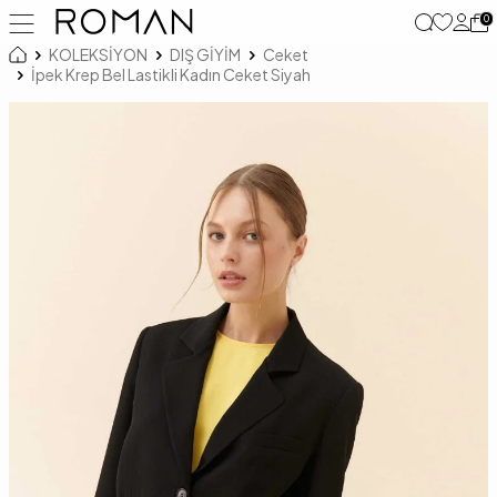
0
KOLEKSİYON
DIŞ GİYİM
Ceket
İpek Krep Bel Lastikli Kadın Ceket Siyah