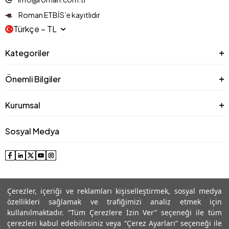
Roman ETBİS’e kayıtlıdır
Türkçe − TL
Kategoriler
Önemli Bilgiler
Kurumsal
Sosyal Medya
Çerezler, içeriği ve reklamları kişiselleştirmek, sosyal medya
özellikleri sağlamak ve trafiğimizi analiz etmek için
kullanılmaktadır. “Tüm Çerezlere İzin Ver” seçeneği ile tüm
çerezleri kabul edebilirsiniz veya “Çerez Ayarları” seçeneği ile
© 2025 Roman® Tüm Hakları Saklıdır, İzinsiz kullanılamaz