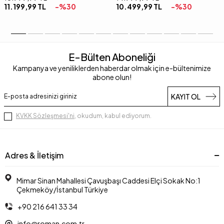
11.199,99
TL
-%
30
10.499,99
TL
-%
30
E-Bülten Aboneliği
Kampanya ve yeniliklerden haberdar olmak için e-bültenimize
abone olun!
KAYIT OL
KVKK Sözleşmesi'ni
, okudum, kabul ediyorum.
Adres & İletişim
Mimar Sinan Mahallesi Çavuşbaşı Caddesi Elçi Sokak No:1
Çekmeköy/İstanbul Türkiye
+90 216 641 33 34
info@roman.com.tr