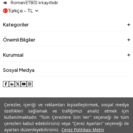
Roman ETBİS’e kayıtlıdır
Türkçe − TL
Kategoriler
Önemli Bilgiler
Kurumsal
Sosyal Medya
Çerezler, içeriği ve reklamları kişiselleştirmek, sosyal medya
özellikleri sağlamak ve trafiğimizi analiz etmek için
kullanılmaktadır. “Tüm Çerezlere İzin Ver” seçeneği ile tüm
çerezleri kabul edebilirsiniz veya “Çerez Ayarları” seçeneği ile
© 2025 Roman® Tüm Hakları Saklıdır, İzinsiz kullanılamaz
ayarları düzenleyebilirsiniz.
Çerez Politikası Metni