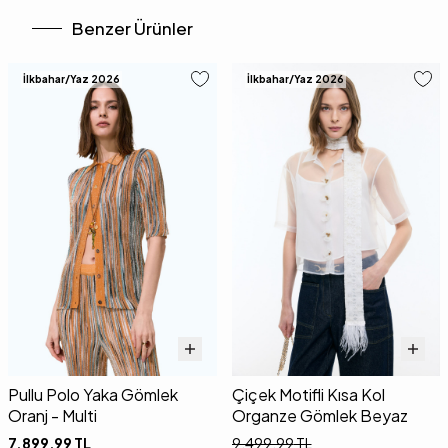
Benzer Ürünler
İlkbahar/Yaz 2026
İlkbahar/Yaz 2026
Pullu Polo Yaka Gömlek
Çiçek Motifli Kısa Kol
Oranj - Multi
Organze Gömlek Beyaz
7.899,99
TL
9.499,99
TL