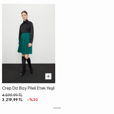
Crep Diz Boy Pileli Etek Yeşil
4.599,99
TL
3.219,99
TL
-%
30