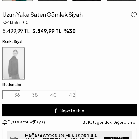
Uzun Yaka Saten Gömlek Siyah
K2413558_001
5.499,99
TL
3.849,99
TL
%
30
Renk :
Siyah
Beden :
36
36
38
40
42
Sepete Ekle
Fiyat Alarmı
Paylaş
Bu Kategorideki Diğer
Ürünler
MAĞAZA STOK DURUMUNU SORGULA
MAĞAZA