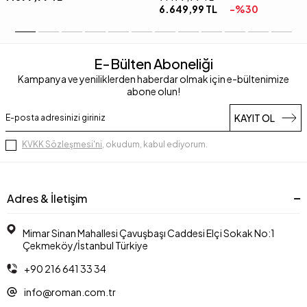
6.649,99
TL
-%
30
E-Bülten Aboneliği
Kampanya ve yeniliklerden haberdar olmak için e-bültenimize
abone olun!
KAYIT OL
KVKK Sözleşmesi'ni
, okudum, kabul ediyorum.
Adres & İletişim
Mimar Sinan Mahallesi Çavuşbaşı Caddesi Elçi Sokak No:1
Çekmeköy/İstanbul Türkiye
+90 216 641 33 34
info@roman.com.tr