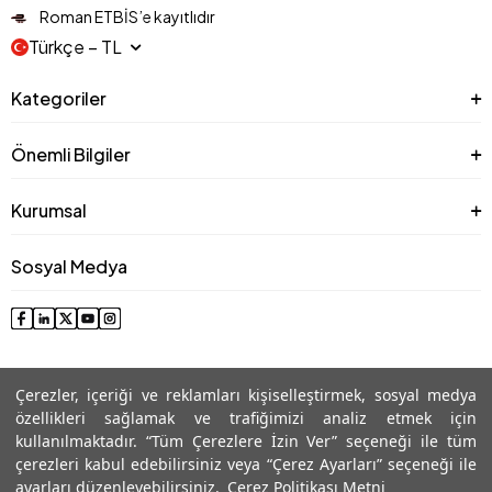
Roman ETBİS’e kayıtlıdır
Türkçe − TL
Kategoriler
Önemli Bilgiler
Kurumsal
Sosyal Medya
Çerezler, içeriği ve reklamları kişiselleştirmek, sosyal medya
özellikleri sağlamak ve trafiğimizi analiz etmek için
kullanılmaktadır. “Tüm Çerezlere İzin Ver” seçeneği ile tüm
çerezleri kabul edebilirsiniz veya “Çerez Ayarları” seçeneği ile
© 2025 Roman® Tüm Hakları Saklıdır, İzinsiz kullanılamaz
ayarları düzenleyebilirsiniz.
Çerez Politikası Metni