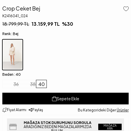
Crop Ceket Bej
K2416041_024
18.799,99
TL
13.159,99
TL
%
30
Renk :
Bej
Beden :
40
36
38
40
Sepete Ekle
Fiyat Alarmı
Paylaş
Bu Kategorideki Diğer
Ürünler
MAĞAZA STOK DURUMUNU SORGULA
MAĞAZA
ARADIĞINIZ BEDENI MAĞAZALARIMIZDA
ARA
BULUN.