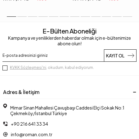
E-Bülten Aboneliği
Kampanya ve yeniliklerden haberdar olmak için e-bültenimize
abone olun!
KAYIT OL
KVKK Sözleşmesi'ni
, okudum, kabul ediyorum.
Adres & İletişim
Mimar Sinan Mahallesi Çavuşbaşı Caddesi Elçi Sokak No:1
Çekmeköy/İstanbul Türkiye
+90 216 641 33 34
info@roman.com.tr