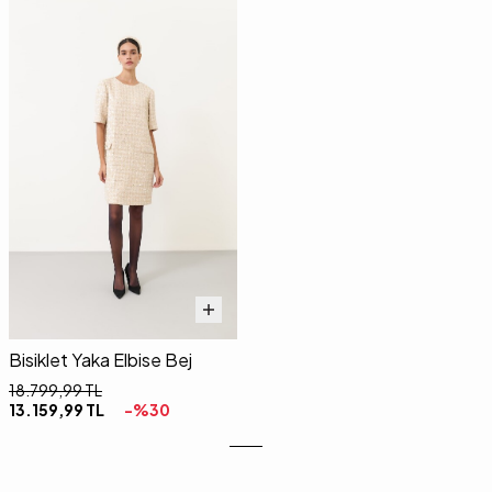
Bisiklet Yaka Elbise Bej
18.799,99
TL
13.159,99
TL
-%
30