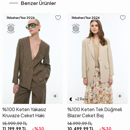
Benzer Ürünler
İlkbahar/Yaz 2026
İlkbahar/Yaz 2026
+2 Renk
%100 Keten Yakasız
%100 Keten Tek Düğmeli
Kruvaze Ceket Haki
Blazer Ceket Bej
15.999,99
TL
14.999,99
TL
11.199,99
TL
-%
30
10.499,99
TL
-%
30