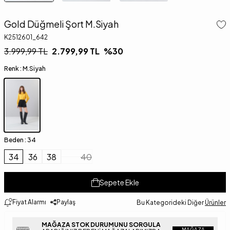
Gold Düğmeli Şort M.Siyah
K2512601_642
3.999,99
TL
2.799,99
TL
%
30
Renk :
M.Siyah
Beden :
34
34
36
38
40
Sepete Ekle
Fiyat Alarmı
Paylaş
Bu Kategorideki Diğer
Ürünler
MAĞAZA STOK DURUMUNU SORGULA
MAĞAZA