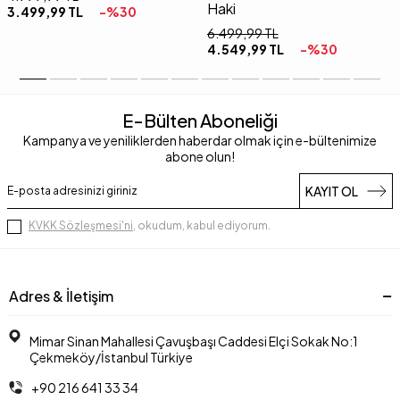
Haki
3.499,99
TL
-%
30
6.499,99
TL
4.549,99
TL
-%
30
E-Bülten Aboneliği
Kampanya ve yeniliklerden haberdar olmak için e-bültenimize
abone olun!
KAYIT OL
KVKK Sözleşmesi'ni
, okudum, kabul ediyorum.
Adres & İletişim
Mimar Sinan Mahallesi Çavuşbaşı Caddesi Elçi Sokak No:1
Çekmeköy/İstanbul Türkiye
+90 216 641 33 34