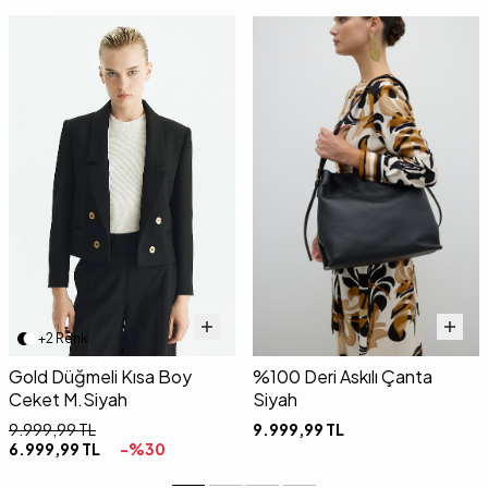
+2 Renk
Gold Düğmeli Kısa Boy
%100 Deri Askılı Çanta
Ceket M.Siyah
Siyah
9.999,99
TL
9.999,99
TL
6.999,99
TL
-%
30