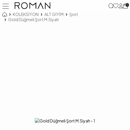
0
KOLEKSİYON
ALT GİYİM
Şort
Gold Düğmeli Şort M.Siyah