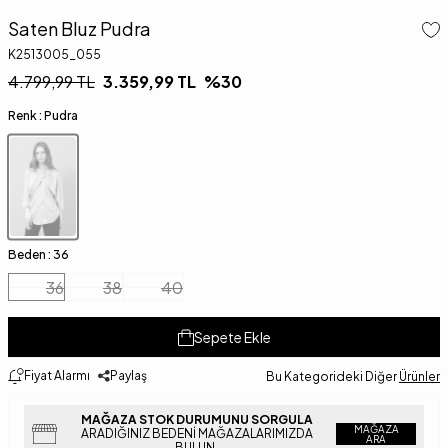
Saten Bluz Pudra
K2513005_055
4.799,99
TL
3.359,99
TL
%
30
Renk :
Pudra
Beden :
36
36
38
40
Sepete Ekle
Fiyat Alarmı
Paylaş
Bu Kategorideki Diğer
Ürünler
MAĞAZA STOK DURUMUNU SORGULA
MAĞAZA
ARADIĞINIZ BEDENI MAĞAZALARIMIZDA
ARA
BULUN.