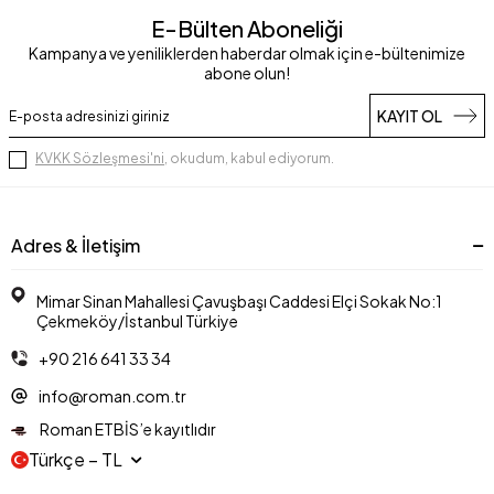
E-Bülten Aboneliği
Kampanya ve yeniliklerden haberdar olmak için e-bültenimize
abone olun!
KAYIT OL
KVKK Sözleşmesi'ni
, okudum, kabul ediyorum.
Adres & İletişim
Mimar Sinan Mahallesi Çavuşbaşı Caddesi Elçi Sokak No:1
Çekmeköy/İstanbul Türkiye
+90 216 641 33 34
info@roman.com.tr
Roman ETBİS’e kayıtlıdır
Türkçe − TL