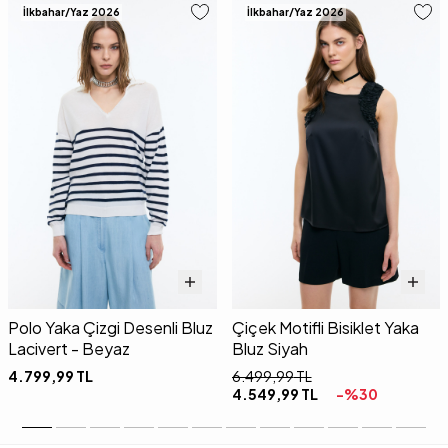
İlkbahar/Yaz 2026
İlkbahar/Yaz 2026
Polo Yaka Çizgi Desenli Bluz
Çiçek Motifli Bisiklet Yaka
Lacivert - Beyaz
Bluz Siyah
4.799,99
TL
6.499,99
TL
4.549,99
TL
-%
30