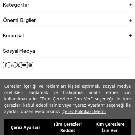
Kategoriler
Önemli Bilgiler
Kurumsal
Sosyal Medya
Çerezler, içeriği ve reklamları kişiselleştirmek, sosyal medya
özellikleri sağlamak ve trafiğimizi analiz etmek için
kullanılmaktadır. “Tüm Çerezlere İzin Ver” seçeneği ile tüm
çerezleri kabul edebilirsiniz veya “Çerez Ayarları” seçeneği ile
© 2025 Roman® Tüm Hakları Saklıdır, İzinsiz kullanılamaz
ayarları düzenleyebilirsiniz.
Çerez Politikası Metni
Tüm Çerezleri
Tüm Çerezlere
4.799,99
TL
Çerez Ayarları
Sepete Ekle
Reddet
İzin Ver
3.359,99
TL