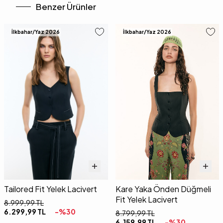
Benzer Ürünler
İlkbahar/Yaz 2026
İlkbahar/Yaz 2026
Tailored Fit Yelek Lacivert
Kare Yaka Önden Düğmeli
Fit Yelek Lacivert
8.999,99
TL
6.299,99
TL
-%
30
8.799,99
TL
6.159,99
TL
-%
30