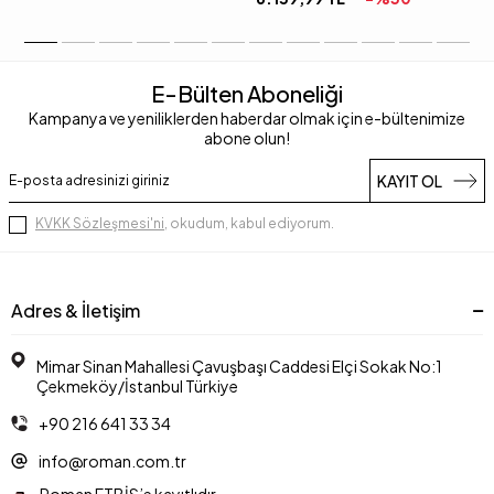
E-Bülten Aboneliği
Kampanya ve yeniliklerden haberdar olmak için e-bültenimize
abone olun!
KAYIT OL
KVKK Sözleşmesi'ni
, okudum, kabul ediyorum.
Adres & İletişim
Mimar Sinan Mahallesi Çavuşbaşı Caddesi Elçi Sokak No:1
Çekmeköy/İstanbul Türkiye
+90 216 641 33 34
info@roman.com.tr