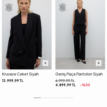
Kruvaze Ceket Siyah
Geniş Paça Pantolon Siyah
13.999,99
TL
6.999,99
TL
4.899,99
TL
-%
30