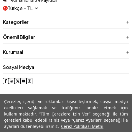
Roman ETBİS’e kayıtlıdır
Türkçe − TL
Kategoriler
Önemli Bilgiler
Kurumsal
Sosyal Medya
Çerezler, içeriği ve reklamları kişiselleştirmek, sosyal medya
özellikleri sağlamak ve trafiğimizi analiz etmek için
kullanılmaktadır. “Tüm Çerezlere İzin Ver” seçeneği ile tüm
çerezleri kabul edebilirsiniz veya “Çerez Ayarları” seçeneği ile
© 2025 Roman® Tüm Hakları Saklıdır, İzinsiz kullanılamaz
ayarları düzenleyebilirsiniz.
Çerez Politikası Metni