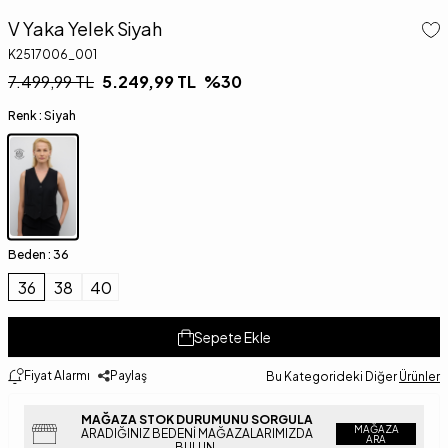
V Yaka Yelek Siyah
K2517006_001
7.499,99
TL
5.249,99
TL
%
30
Renk :
Siyah
Beden :
36
36
38
40
Sepete Ekle
Fiyat Alarmı
Paylaş
Bu Kategorideki Diğer
Ürünler
MAĞAZA STOK DURUMUNU SORGULA
MAĞAZA
ARADIĞINIZ BEDENI MAĞAZALARIMIZDA
ARA
BULUN.