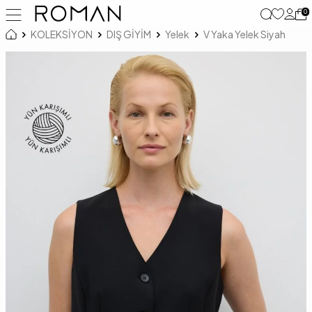
0
KOLEKSİYON
DIŞ GİYİM
Yelek
V Yaka Yelek Siyah