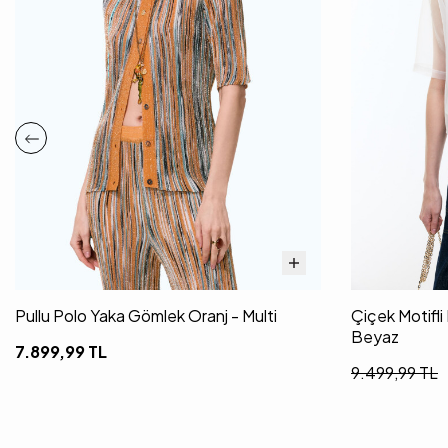
Pullu Polo Yaka Gömlek Oranj - Multi
Çiçek Motifl
Beyaz
7.899,99
TL
9.499,99
TL