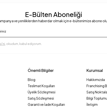
E-Bülten Aboneliği
mpanya ve yeniliklerden haberdar olmak için e-bültenimize abone ol
i'ni
, okudum, kabul ediyorum.
Önemli Bilgiler
Kurumsal
Blog
Hakkımızda
Teslimat Koşulları
Franchising 
Üyelik Sözleşmesi
Satış Noktala
Satış Sözleşmesi
Bilgi Toplumu
Garanti ve İade Koşulları
İletişim