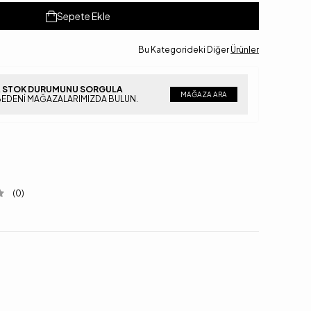
Sepete Ekle
Bu Kategorideki Diğer
Ürünler
 STOK DURUMUNU SORGULA
MAĞAZA ARA
BEDENI MAĞAZALARIMIZDA BULUN.
(0)