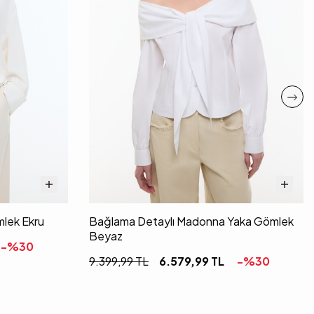
lek Ekru
Bağlama Detaylı Madonna Yaka Gömlek
Beyaz
-%
30
9.399,99
TL
6.579,99
TL
-%
30