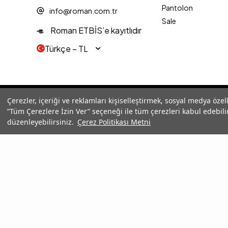
Pantolon
info@roman.com.tr
Sale
Roman ETBİS’e kayıtlıdır
Türkçe − TL
© 2025 Roman® Tüm Hakları Saklıdır, İzinsiz kullanılamaz
Çerezler, içeriği ve reklamları kişiselleştirmek, sosyal medya özel
“Tüm Çerezlere İzin Ver” seçeneği ile tüm çerezleri kabul edebilir
düzenleyebilirsiniz.
Çerez Politikası Metni