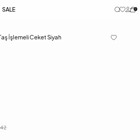
SALE
0
aş İşlemeli Ceket Siyah
42