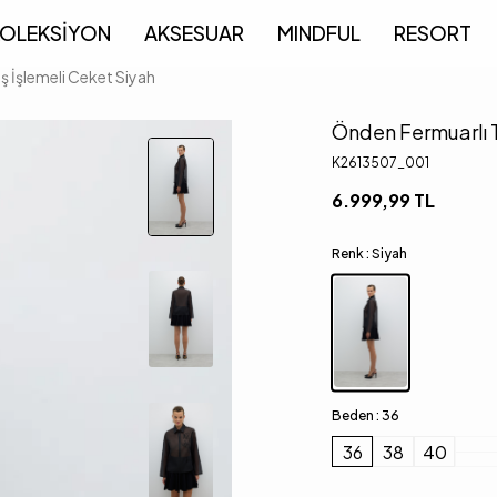
OLEKSİYON
AKSESUAR
MINDFUL
RESORT
ş İşlemeli Ceket Siyah
Önden Fermuarlı T
K2613507_001
6.999,99
TL
Renk :
Siyah
Beden :
36
36
38
40