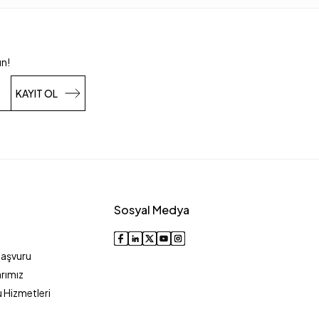
un!
KAYIT OL
Sosyal Medya
Başvuru
rımız
 Hizmetleri