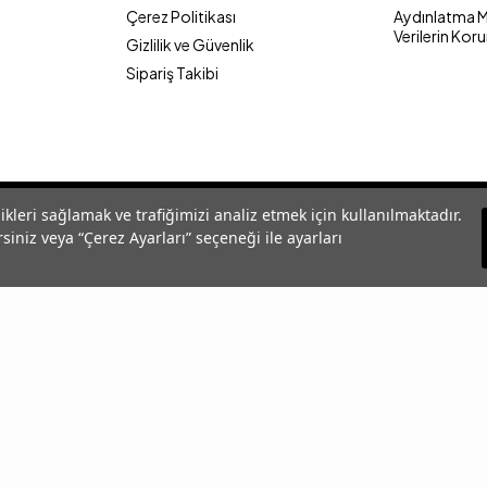
Çerez Politikası
Aydınlatma Me
Verilerin Kor
Gizlilik ve Güvenlik
Sipariş Takibi
likleri sağlamak ve trafiğimizi analiz etmek için kullanılmaktadır.
siniz veya “Çerez Ayarları” seçeneği ile ayarları