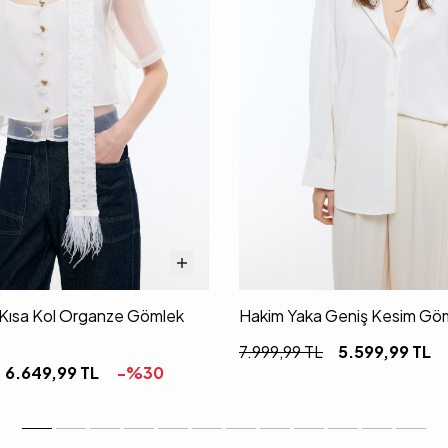
i Kısa Kol Organze Gömlek
Hakim Yaka Geniş Kesim Göm
7.999,99
TL
5.599,99
TL
6.649,99
TL
-%
30