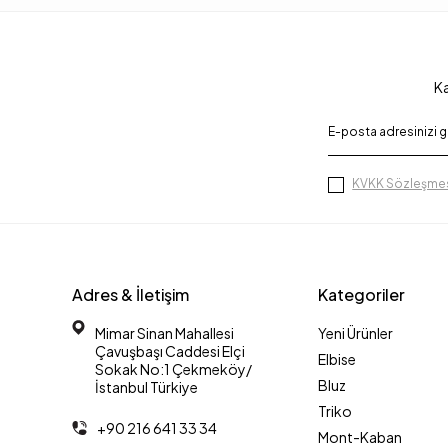
Ka
KVKK Sözleşmes
Adres & İletişim
Kategoriler
Mimar Sinan Mahallesi
Yeni Ürünler
Çavuşbaşı Caddesi Elçi
Elbise
Sokak No:1 Çekmeköy/
Bluz
İstanbul Türkiye
Triko
+90 216 641 33 34
Mont-Kaban